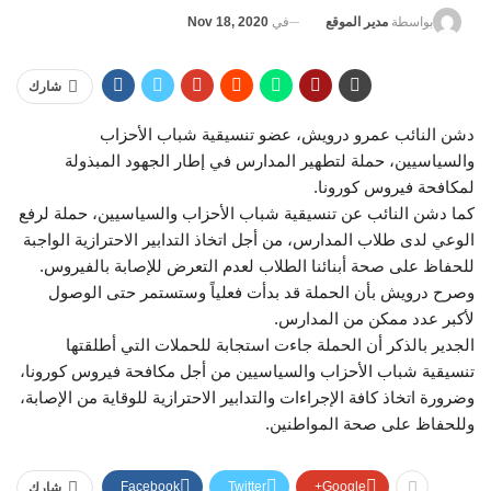
في
Nov 18, 2020
بواسطة
مدير الموقع
شارك
دشن النائب عمرو درويش، عضو تنسيقية شباب الأحزاب
والسياسيين، حملة لتطهير المدارس في إطار الجهود المبذولة
لمكافحة فيروس كورونا.
كما دشن النائب عن تنسيقية شباب الأحزاب والسياسيين، حملة لرفع
الوعي لدى طلاب المدارس، من أجل اتخاذ التدابير الاحترازية الواجبة
للحفاظ على صحة أبنائنا الطلاب لعدم التعرض للإصابة بالفيروس.
وصرح درويش بأن الحملة قد بدأت فعلياً وستستمر حتى الوصول
لأكبر عدد ممكن من المدارس.
الجدير بالذكر أن الحملة جاءت استجابة للحملات التي أطلقتها
تنسيقية شباب الأحزاب والسياسيين من أجل مكافحة فيروس كورونا،
وضرورة اتخاذ كافة الإجراءات والتدابير الاحترازية للوقاية من الإصابة،
وللحفاظ على صحة المواطنين.
Facebook
Twitter
Google+
شارك