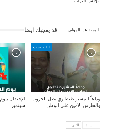
مجلس النواب
قد يعجبك ايضا
المزيد عن المؤلف
الفيديوهات
وداعاً المشير طنطاوي بطل الحروب
والحارس الأمين علي الوطن
سبتمبر
السابق
التالي