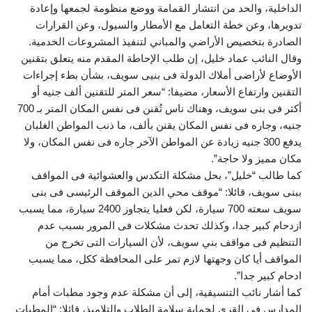
الداخلية، والحد من انتشار القمامة ووضع منظومة لجمعها وإعادة
تدويرها، وعن خطة التعامل مع الأمطار والسيول، وعن القرارات
الصادرة بتخصيص الأراضي والمباني لتنفيذ المشروعات الخدمية.
وقال النائب عماد خليل، إن طلب الإحاطة المقدم منه يتعلق بتقنين
الأوضاع لأراضى أملاك الدولة فى بنيى سويف، بشأن بطء إجراءات
التقنين وارتفاع الأسعار، مضيفا: “سعر المتر للتقنين ألف جنيه أو
أكثر فى بنى سويف، وهناك ناس تُقنن فى نفس المكان المتر بـ 700
جنيه، وجاره فى نفس المكان يقنن بألف، ما ذنب المواطن الغلبان
يدفع 300 جنيه زيادة عن المواطن الآخر جاره فى نفس المكان، ولا
مكان مميز ولا حاجة”.
كما طالب “خليل”، بحل مشكلة التكدس والعشوائية فى المواقف
ببنى سويف، قائلا: “موقف محي الدين الموقف الرئيسى فى بنى
سويف سعته 700 سيارة، لكن فعليا يتجاوز 2400 سيارة، مما يسبب
ازدحام كبير جدا، وكذلك تحدث مشكلات فى المرور بسبب عدم
التنظيم فى مواقف بني سويف، لأن السيارات التى تخرج من
المواقف أيا كان وجهتها لازم تمر على المحافظة ككل، مما يسبب
ادحام كبير جدا”.
كما أشار نائب التنسيقية، إلى أن مشكلة عدم وجود مطبات أمام
المدارس فى القرى لحماية سلامة الطلاب والتلاميذ، قائلا: “المطبات