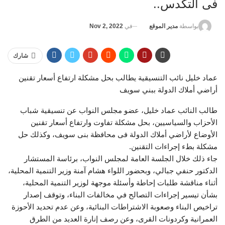
فى التكدس..
في
Nov 2, 2022
بواسطة
مدير الموقع
شارك
عماد خليل نائب التنسيقية يطالب بحل مشكلة ارتفاع أسعار تقنين
أراضي أملاك الدولة ببني سويف
طالب النائب عماد خليل، عضو مجلس النواب عن تنسيقية شباب
الأحزاب والسياسيين، بحل مشكلة تفاوت وارتفاع أسعار تقنين
الأوضاع لأراضي أملاك الدولة فى محافظة بنى سويف، وكذلك حل
مشكلة بطء إجراءات التقنين.
جاء ذلك خلال الجلسة العامة لمجلس النواب، برئاسة المستشار
الدكتور حنفي جبالي، وبحضور اللواء هشام آمنة وزير التنمية المحلية،
أثناء مناقشة طلبات إحاطة وأسئلة موجهة لوزير التنمية المحلية،
بشأن تيسير إجراءات التصالح في مخالفات البناء، وتوقف إصدار
تراخيص البناء وصعوبة الاشتراطات البنائية، وعن عدم تحديد الأحوزة
العمرانية وكردونات القرى، وعن رصف إنارة العديد من الطرق