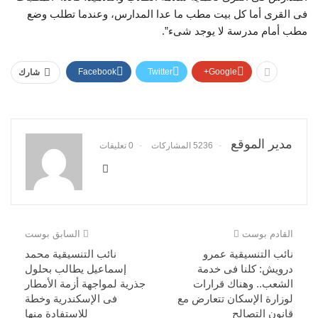
فى القرى أما كل بيت مطب ما عدا المدارس، وعندما تطلب وضع
مطب أمام مدرسة لا يوجد شىء”.
Facebook
Twitter
Google+
شارك
مدير الموقع
5236 المشاركات
0 تعليقات
القادم بوست
السابق بوست
نائب التنسيقية عمرو
نائب التنسيقية محمد
درويش: كلنا فى خدمة
إسماعيل يطالب بحلول
الشعب.. وهناك قرارات
جذرية لمواجهة أزمة الأمطار
لوزارة الإسكان تتعارض مع
فى الإسكندرية وخطة
قانون التصالح
للاستفادة منها