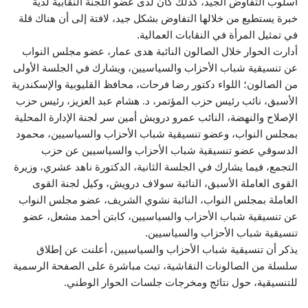
اسلوب التفاوض الجيد، كذلك كان لدى عضو اللجنة النقابية لدية
خبرة يستطيع من خلالها التفاوض بشكل جيد، لافتة إلى أن هناك قلة
في تمثيل المرأة في النقابات العمالية.
أدارت الحوار خلال الصالون النائبة هدى عمار، عضو مجلس النواب
عن تنسيقية شباب الأحزاب والسياسيين، ويشارك في الجلسة الأولى
من الصالون؛ اللواء دكتور رضا فرحات، محافظ القليوبية والإسكندرية
الأسبق، نائب رئيس حزب المؤتمر، د. هشام عبد العزيز، رئيس حزب
الإصلاح والنهضة، النائب عمرو درويش أمين سر لجنة الإدارة المحلية
بمجلس النواب، وعضو تنسيقية شباب الأحزاب والسياسيين، محمود
الدسوقي عضو تنسيقية شباب الأحزاب والسياسيين عن حزب
التجمع، فيما يشارك في الجلسة الثانية، الدكتورة ناهد عشري، وزيرة
القوى العاملة الأسبق، النائبة سولاف درويش، وكيل لجنة القوى
العاملة بمجلس النواب، النائبة نشوي الشريف، عضو مجلس النواب
عن تنسيقية شباب الأحزاب والسياسيين، كابتن أحمد مشعل، عضو
تنسيقية شباب الأحزاب والسياسيين.
يذكر أن تنسيقية شباب الأحزاب والسياسيين، أعلنت عن إطلاق
سلسلة من الصالونات النقاشية، تبث مباشرة على الصفحة الرسمية
للتنسيقية، حول نتائج ومخرجات جلسات الحوار الوطني.