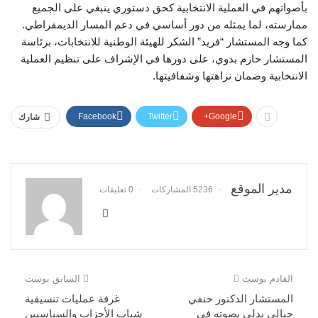
بأصواتهم في العملية الانتخابية كحق دستوري ينبغي على الجميع
ممارسته، لما يمثله من دور أساسي في دعم المسار الديمقراطي.
كما وجه المستشار “فريد” الشكر للهيئة الوطنية للانتخابات، برئاسة
المستشار حازم بدوي، على دورها في الإشراف على تنظيم العملية
الانتخابية وضمان نزاهتها وشفافيتها.
Facebook
Twitter
Google+
شارك
مدير الموقع
5236 المشاركات
0 تعليقات
القادم بوست
السابق بوست
المستشار الدكتور حنفي
غرفة عمليات تنسيقية
جبالي يدلي بصوته في
شباب الأحزاب والسياسيين