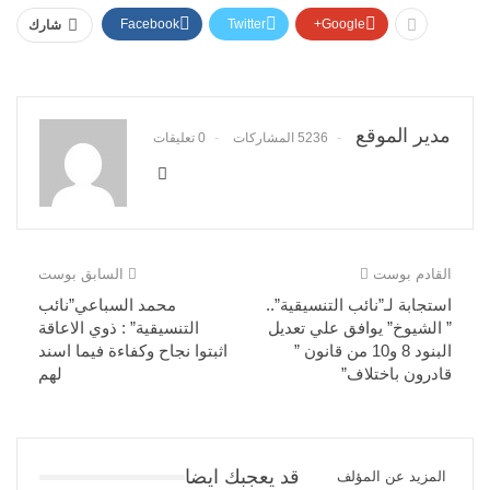
Facebook
Twitter
Google+
شارك
مدير الموقع
5236 المشاركات
0 تعليقات
القادم بوست
السابق بوست
استجابة لـ”نائب التنسيقية”..
محمد السباعي”نائب
” الشيوخ” يوافق علي تعديل
التنسيقية” : ذوي الاعاقة
البنود 8 و10 من قانون ”
اثبتوا نجاح وكفاءة فيما اسند
قادرون باختلاف”
لهم
قد يعجبك ايضا
المزيد عن المؤلف