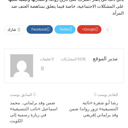
على المشكلات الاجتماعية، خاصة فيما يتعلق بمناهضة العنف ضد
المرأة.
Facebook
Twitter
Google+
شارك
مدير الموقع
5236 المشاركات
0 تعليقات
القادم بوست
السابق بوست
رشا أبو شقرة «نائبة
ضمن وفد برلماني.. محمد
التنسيقية» تزور رواندا ضمن
اسماعيل «نائب التنسيقية»
وفد برلماني إفريقي
في زيارة رسمية إلى
الكويت