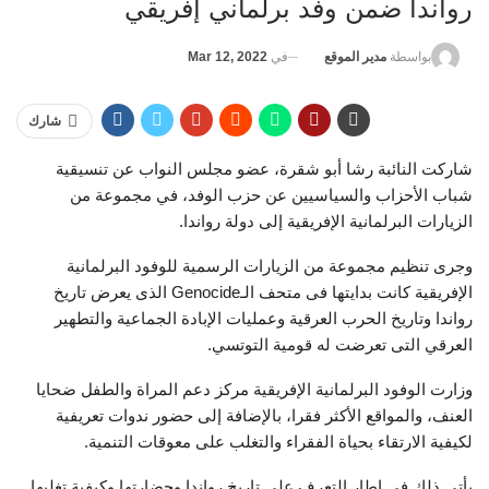
رواندا ضمن وفد برلماني إفريقي
في
Mar 12, 2022
بواسطة
مدير الموقع
شارك
شاركت النائبة رشا أبو شقرة، عضو مجلس النواب عن تنسيقية
شباب الأحزاب والسياسيين عن حزب الوفد، في مجموعة من
الزيارات البرلمانية الإفريقية إلى دولة رواندا.
وجرى تنظيم مجموعة من الزيارات الرسمية للوفود البرلمانية
الإفريقية كانت بدايتها فى متحف الـGenocide الذى يعرض تاريخ
رواندا وتاريخ الحرب العرقية وعمليات الإبادة الجماعية والتطهير
العرقي التى تعرضت له قومية التوتسي.
وزارت الوفود البرلمانية الإفريقية مركز دعم المراة والطفل ضحايا
العنف، والمواقع الأكثر فقرا، بالإضافة إلى حضور ندوات تعريفية
لكيفية الارتقاء بحياة الفقراء والتغلب على معوقات التنمية.
يأتي ذلك في إطار التعرف على تاريخ رواندا وحضارتها وكيفية تغلبها