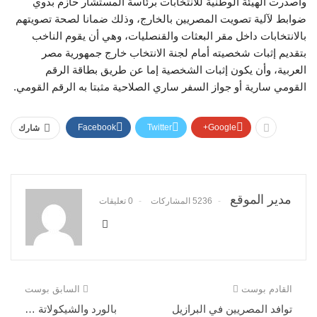
وأصدرت الهيئة الوطنية للانتخابات برئاسة المستشار حازم بدوي
ضوابط لآلية تصويت المصريين بالخارج، وذلك ضمانا لصحة تصويتهم
بالانتخابات داخل مقر البعثات والقنصليات، وهي أن يقوم الناخب
بتقديم إثبات شخصيته أمام لجنة الانتخاب خارج جمهورية مصر
العربية، وأن يكون إثبات الشخصية إما عن طريق بطاقة الرقم
القومي سارية أو جواز السفر ساري الصلاحية مثبتا به الرقم القومي.
Facebook
Twitter
Google+
شارك
مدير الموقع
5236 المشاركات
0 تعليقات
القادم بوست
السابق بوست
توافد المصريين في البرازيل
بالورد والشيكولاتة …