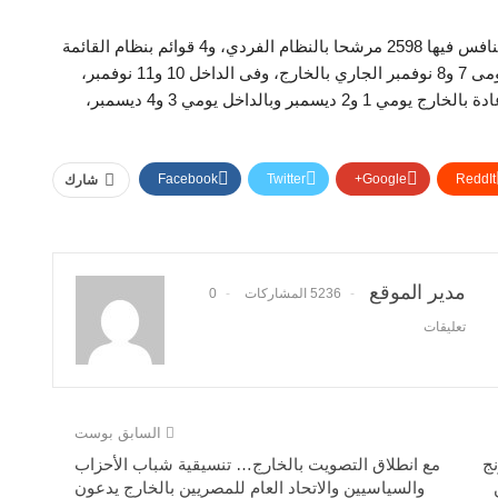
ويذكر أن انتخابات مجلس النواب تجرى على مرحلتين ويتنافس فيها 2598 مرشحا بالنظام الفردي، و4 قوائم بنظام القائمة
المغلقة، ويكون الاقتراع بالجولة الأولى للمرحلة الأولى يومى 7 و8 نوفمبر الجاري بالخارج، وفى الداخل 10 و11 نوفمبر،
على أن تعلن النتيجة الرسمية يوم 18 نوفمبر، وتُجرى الإعادة بالخارج يومي 1 و2 ديسمبر وبالداخل يومي 3 و4 ديسمبر،
Facebook
Twitter
Google+
ReddIt
شارك
مدير الموقع
5236 المشاركات
0
تعليقات
السابق بوست
ج
مع انطلاق التصويت بالخارج… تنسيقية شباب الأحزاب
والسياسيين والاتحاد العام للمصريين بالخارج يدعون