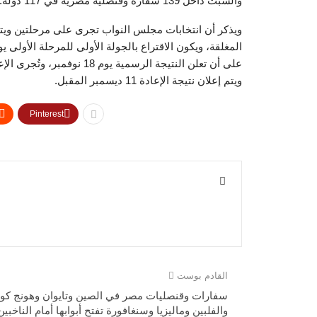
والسبت داخل 139 سفارة وقنصلية مصرية في 117 دولة.
ويتم إعلان نتيجة الإعادة 11 ديسمبر المقبل.
Pinterest
القادم بوست
سفارات وقنصليات مصر في الصين وتايوان وهونج كون
والفلبين وماليزيا وسنغافورة تفتح أبوابها أمام الناخبين