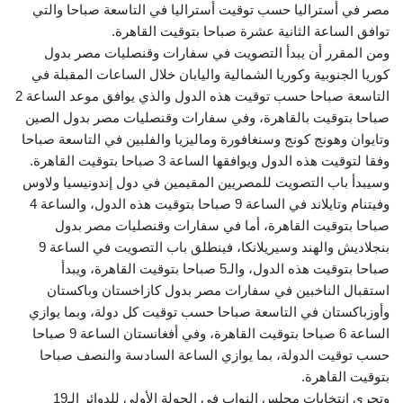
مصر في أستراليا حسب توقيت أستراليا في التاسعة صباحا والتي
توافق الساعة الثانية عشرة صباحا بتوقيت القاهرة.
ومن المقرر أن يبدأ التصويت في سفارات وقنصليات مصر بدول
كوريا الجنوبية وكوريا الشمالية واليابان خلال الساعات المقبلة في
التاسعة صباحا حسب توقيت هذه الدول والذي يوافق موعد الساعة 2
صباحا بتوقيت بالقاهرة، وفي سفارات وقنصليات مصر بدول الصين
وتايوان وهونج كونج وسنغافورة وماليزيا والفلبين في التاسعة صباحا
وفقا لتوقيت هذه الدول ويوافقها الساعة 3 صباحا بتوقيت القاهرة.
وسيبدأ باب التصويت للمصريين المقيمين في دول إندونيسيا ولاوس
وفيتنام وتايلاند في الساعة 9 صباحا بتوقيت هذه الدول، والساعة 4
صباحا بتوقيت القاهرة، أما في سفارات وقنصليات مصر بدول
بنجلاديش والهند وسيريلانكا، فينطلق باب التصويت في الساعة 9
صباحا بتوقيت هذه الدول، والـ5 صباحا بتوقيت القاهرة، ويبدأ
استقبال الناخبين في سفارات مصر بدول كازاخستان وباكستان
وأوزباكستان في التاسعة صباحا حسب توقيت كل دولة، وبما يوازي
الساعة 6 صباحا بتوقيت القاهرة، وفي أفغانستان الساعة 9 صباحا
حسب توقيت الدولة، بما يوازي الساعة السادسة والنصف صباحا
بتوقيت القاهرة.
وتجرى انتخابات مجلس النواب في الجولة الأولى للدوائر الـ19