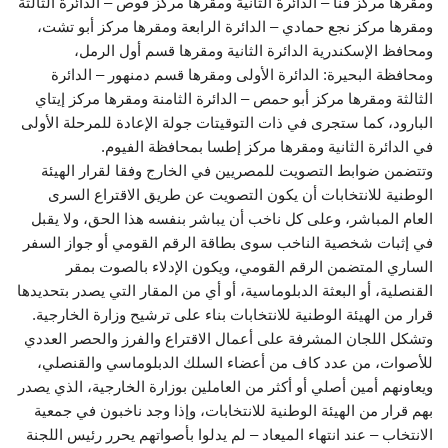
ومقرها مركز قنا – الدائرة الثانية ومقرها مركز قوص – الدائرة الثالثة
ومقرها مركز نجع حمادي – الدائرة الرابعة ومقرها مركز أبو تشت،
ومحافظ الإسكندرية الدائرة الثانية ومقرها قسم أول الرمل،
ومحافظة البحيرة: الدائرة الأولى ومقرها قسم دمنهور – الدائرة
الثالثة ومقرها مركز أبو حمص – الدائرة الثامنة ومقرها مركز إيتاي
البارود، كما ستجرى في ذات التوقيتات جولة الإعادة للمرحلة الأولى
في الدائرة الثانية ومقرها مركز إطسا بمحافظة الفيوم.
وتتضمن ضوابط التصويت للمصريين في الخارج وفقا لقرار الهيئة
الوطنية للانتخابات أن يكون التصويت عن طريق الاقتراع السرى
العام المباشر، وعلى كل ناخب أن يباشر بنفسه هذا الحق، ولا يقبل
في إثبات شخصية الناخب سوى بطاقة الرقم القومي أو جواز السفر
الساري المتضمن الرقم القومي، ويكون الإدلاء بالصوت بمقر
القنصلية، أو البعثة الدبلوماسية، أو أي من المقار التي يصدر بتحديدها
قرار من الهيئة الوطنية للانتخابات بناء على ترشيح وزارة الخارجية.
وتشكل اللجان المشرفة على أعمال الاقتراع والفرز والحصر العددي
للأصوات، من عدد كاف من أعضاء السلك الدبلوماسي والقنصلي،
ويعاونهم أمين أصلي أو أكثر من العاملين بوزارة الخارجية، الذي يصدر
بهم قرار من الهيئة الوطنية للانتخابات، وإذا وجد ناخبون في جمعية
الانتخاب – عند انتهاء الميعاد – لم يدلوا بأصواتهم يحرر رئيس اللجنة