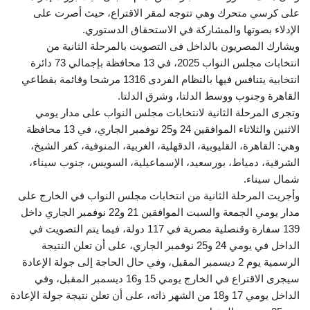
على كرسي متحرك وهي تتوجه لمقر الاقتراع، حيث أصرت على
الإدلاء بصوتها والمشاركة في الاستحقاق الدستوري.
ويشارك المصريون بالداخل فى التصويت بالمرحلة الثانية من
انتخابات مجلس النواب 2025، في 13 محافظة بإجمالي 73 دائرة
انتخابية يتنافس فيها بالنظام الفردى 1316 مرشحا وقائمة بقطاعي
القاهرة وجنوب ووسط الدلتا، وشرق الدلتا.
وتجرى المرحلة الثانية لانتخابات مجلس النواب على مدار يومي
الاثنين والثلاثاء الموافقين 24 و25 نوفمبر الجاري، في 13 محافظة
وهي: القاهرة، القليوبية، الدقهلية، الغربية، المنوفية، كفر الشيخ،
الشرقية، دمياط، بورسعيد، الإسماعيلية، السويس، جنوب سيناء،
شمال سيناء.
وأجريت المرحلة الثانية من انتخابات مجلس النواب في الخارج على
مدار يومي الجمعة والسبت الموافقين 21 و22 نوفمبر الجاري داخل
139 سفارة وقنصلية مصرية في 117 دولة، فيما يتم التصويت في
الداخل في يومي 24 و25 نوفمبر الجاري، على أن تعلن النتيجة
الرسمية يوم 2 ديسمبر المقبل، وفي حال الحاجة إلى جولة الإعادة
سيجرى الاقتراع في الخارج يومي 15 و16 ديسمبر المقبل، وفي
الداخل يومي 17 و18 من الشهر ذاته، على أن تعلن نتيجة جولة الإعادة