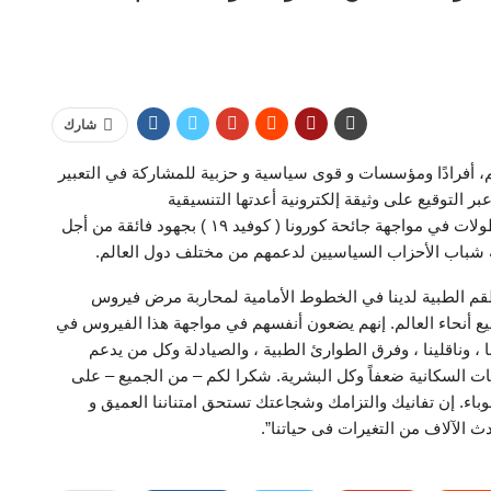
شارك
 أفرادًا ومؤسسات و قوى سياسية و حزبية للمشاركة في التعبير
ر التوقيع على وثيقة إلكترونية أعدتها التنسيقية
وقالت، في بيان، إن الأطقم الطبية تسجل حول العالم بطولات في مواجهة جائحة كورونا ( كوفيد ١٩ ) بجهود فائقة من أجل
ية شباب الأحزاب السياسيين لدعمهم من مختلف دول العالم.
أطقم الطبية لدينا في الخطوط الأمامية لمحاربة مرض فيروس
نتشر بسرعة في جميع أنحاء العالم. إنهم يضعون أنفسهم في مواجهة هذا الفيروس في
نا ، وناقلينا ، وفرق الطوارئ الطبية ، والصيادلة وكل من يدعم
ات السكانية ضعفاً وكل البشرية. شكرا لكم – من الجميع – على
باء. إن تفانيك والتزامك وشجاعتك تستحق امتناننا العميق و
ث الآلاف من التغيرات فى حياتنا”.