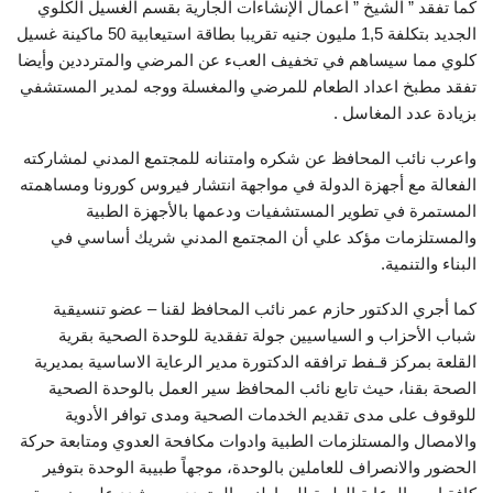
كما تفقد ” الشيخ ” أعمال الإنشاءات الجارية بقسم الغسيل الكلوي
الجديد بتكلفة 1,5 مليون جنيه تقريبا بطاقة استيعابية 50 ماكينة غسيل
كلوي مما سيساهم في تخفيف العبء عن المرضي والمترددين وأيضا
تفقد مطبخ اعداد الطعام للمرضي والمغسلة ووجه لمدير المستشفي
بزيادة عدد المغاسل .
واعرب نائب المحافظ عن شكره وامتنانه للمجتمع المدني لمشاركته
الفعالة مع أجهزة الدولة في مواجهة انتشار فيروس كورونا ومساهمته
المستمرة في تطوير المستشفيات ودعمها بالأجهزة الطبية
والمستلزمات مؤكد علي أن المجتمع المدني شريك أساسي في
البناء والتنمية.
كما أجري الدكتور حازم عمر نائب المحافظ لقنا – عضو تنسيقية
شباب الأحزاب و السياسيين جولة تفقدية للوحدة الصحية بقرية
القلعة بمركز قـفط ترافقه الدكتورة مدير الرعاية الاساسية بمديرية
الصحة بقنا، حيث تابع نائب المحافظ سير العمل بالوحدة الصحية
للوقوف على مدى تقديم الخدمات الصحية ومدى توافر الأدوية
والامصال والمستلزمات الطبية وادوات مكافحة العدوي ومتابعة حركة
الحضور والانصراف للعاملين بالوحدة، موجهاً طبيبة الوحدة بتوفير