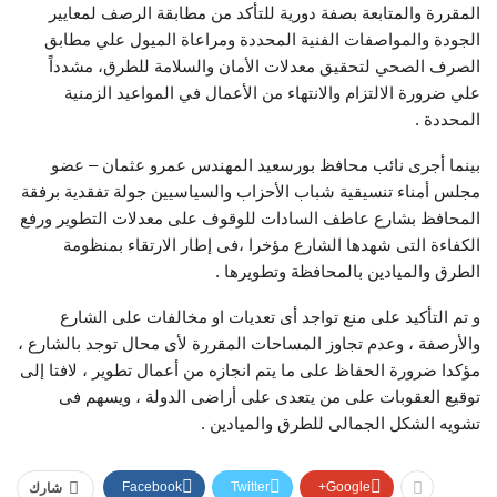
المقررة والمتابعة بصفة دورية للتأكد من مطابقة الرصف لمعايير
الجودة والمواصفات الفنية المحددة ومراعاة الميول علي مطابق
الصرف الصحي لتحقيق معدلات الأمان والسلامة للطرق، مشدداً
علي ضرورة الالتزام والانتهاء من الأعمال في المواعيد الزمنية
المحددة .
بينما أجرى نائب محافظ بورسعيد المهندس عمرو عثمان – عضو
مجلس أمناء تنسيقية شباب الأحزاب والسياسيين جولة تفقدية برفقة
المحافظ بشارع عاطف السادات للوقوف على معدلات التطوير ورفع
الكفاءة التى شهدها الشارع مؤخرا ،فى إطار الارتقاء بمنظومة
الطرق والميادين بالمحافظة وتطويرها .
و تم التأكيد على منع تواجد أى تعديات او مخالفات على الشارع
والأرصفة ، وعدم تجاوز المساحات المقررة لأى محال توجد بالشارع ،
مؤكدا ضرورة الحفاظ على ما يتم انجازه من أعمال تطوير ، لافتا إلى
توقيع العقوبات على من يتعدى على أراضى الدولة ، ويسهم فى
تشويه الشكل الجمالى للطرق والميادين .
Facebook
Twitter
Google+
شارك