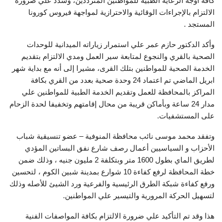
كافة اوجه الرعاية الطبية للمواطنين المترددين، وشدد علي ضرورة
الالتزام بالإجراءات الوقائية والاحترازية لمواجهة فيروس كورونا
المستجد .
وأكد الدكتور حازم عمر علي استمرار زياراته الميدانية للوحدات
الصحية بالقري والنجوع لمتابعة سير العمل ومدي الالتزام بتقديم
الخدمة الصحية للمواطنين بتلك القرى، مشيرا إلى أنه مع بداية شهر
ابريل الماضي تم اعتماد 24 وحدة صحية بعدد من القري بكافة
المراكز بالمحافظة للعمل وتقديم الخدمة الطبية للمواطنين علي
مدار 24 ساعة وبأماكن قريبة من محال إقامتهم وتخفيفا لحدة الزحام
على المستشفيات.
وتفقد محمد موسى نائب محافظة المنوفية – عضو تنسيقية شباب
الأحزاب و السياسيين أعمال رصف شارع نفق البساتين المؤدي
لطريق الماي بطول 1600 متر وبتكلفة 2 مليون جنيه ، وذلك ضمن
خطة المحافظة لرفع كفاءة 10 شوارع بمدينة شبين الكوم ، لتحسين
ورفع كفاءة شبكة الطرق الرئيسية والفرعية ورد الشيئ للأصله وذلك
لتسهيل الحركة المرورية والتيسير علي المواطنين.
هذا وقد تم التأكيد علي ضرورة الالتزام بكافة المواصفات الفنية