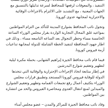
التنفيذ ، والمعوقات لرفعها للمحافظ لسرعة تذليلها بالتنسيق مع
الجهات المعنية ، مع التشديد على الالتزام بالاجراءات الوقائية
والاحترازية لمجابهة عدوى كورونا.
وتجول نائب المحافظ بشوارع المدينة للتأكد من التزام المواطنين
بمواعيد غلق المحال التجارية الواردة بقرار مجلس الوزراء الساعة
الخامسة مساء وحظر التجوال بعد الساعه التاسعه مساء ، وذلك في
اطار جهود المحافظة لتنفيذ الخطة الشاملة للدولة لمجابهة تداعيات
أزمة فيروس كورونا.
فيما قام نائب محافظ الجيزة إبراهيم الشهابى، بحملة مكبرة ليلية
لتطهير وتعقيم شوارع البدرشين
في إطار متابعة اتخاذ الإجراءات الإحترازية والوقائية التي تتخذها
الدولة للوقاية فيروس كورونا المستجد وتطبيق قرارات مجلس
الوزراء بتكثيف أعمال رفع تجمعات القمامه وتطهير وتعقيم الشوارع
والميداين لمنع انتقال العدوى ومحاصرة الفيروس والحد من انتشاره
بين المواطنين.
وقاد نائب محافظ الجيزة للمراكز والمدن – عضو مجلس أمناء