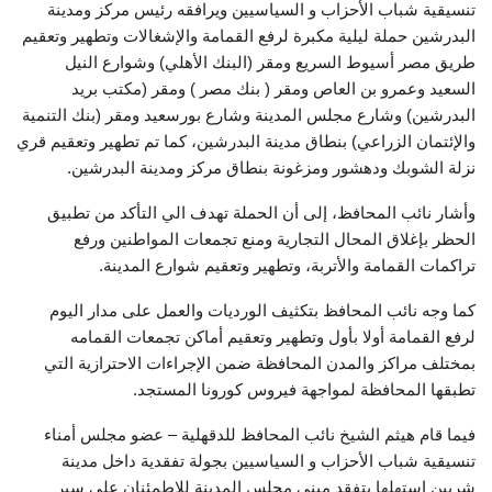
تنسيقية شباب الأحزاب و السياسيين ويرافقه رئيس مركز ومدينة
البدرشين حملة ليلية مكبرة لرفع القمامة والإشغالات وتطهير وتعقيم
طريق مصر أسيوط السريع ومقر (البنك الأهلي) وشوارع النيل
السعيد وعمرو بن العاص ومقر ( بنك مصر ) ومقر (مكتب بريد
البدرشين) وشارع مجلس المدينة وشارع بورسعيد ومقر (بنك التنمية
والإئتمان الزراعي) بنطاق مدينة البدرشين، كما تم تطهير وتعقيم قري
نزلة الشوبك ودهشور ومزغونة بنطاق مركز ومدينة البدرشين.
وأشار نائب المحافظ، إلى أن الحملة تهدف الي التأكد من تطبيق
الحظر بإغلاق المحال التجارية ومنع تجمعات المواطنين ورفع
تراكمات القمامة والأتربة، وتطهير وتعقيم شوارع المدينة.
كما وجه نائب المحافظ بتكثيف الورديات والعمل على مدار اليوم
لرفع القمامة أولا بأول وتطهير وتعقيم أماكن تجمعات القمامه
بمختلف مراكز والمدن المحافظة ضمن الإجراءات الاحترازية التي
تطبقها المحافظة لمواجهة فيروس كورونا المستجد.
فيما قام هيثم الشيخ نائب المحافظ للدقهلية – عضو مجلس أمناء
تنسيقية شباب الأحزاب و السياسيين بجولة تفقدية داخل مدينة
شربين استهلها بتفقد مبني مجلس المدينة للاطمئنان علي سير