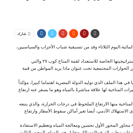
شارك
مائية،اليوم الثلاثاء وفد من تنسيقية شباب الأحزاب والسياسيين،
جاء هذا اللقاء على خلفية تنفيذ لجنة المناخ بالتنسيقية استراتيجيتها الخاصة للاستعداد لقمة المناخ كوب ٢٧ والتي
لحوارات المجتمعية تحت عنوان ماذا يريد المواطن من قمة
ا في هذا الملف الذي توليه الدولة المصرية اهتماما كبيرا، مؤكداً
لتغيرات المناخية لها علاقة مباشرةً بالمياه وهو ما يسفر عنه ارتفاع
مناخية منها الارتفاع الملحوظ في درجات الحرارة، والذي يتبعه
 الاستهلاك الآدمي، أيضا تغير أماكن سقوط الأمطار وارتفاع
وأكد أن الوزارة تعمل على استراتيجية منذ 2016 تتضمن 4 محاور المحور الأول تحسين ومعالجة المياه وتعظيم الاستفادة
عات تبطين الترع والمسالك وتقليل هدر المياه، المحور الثالث