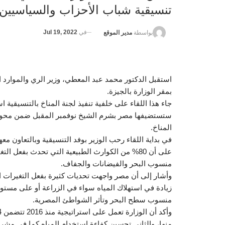
تنسيقية شباب الأحزاب والسياسيين
في
Jul 19, 2022
بواسطة
مدير الموقع
استقبل الدكتور محمد عبد المعطي، وزير الري والموارد ال
بمقر الوزارة بالجيزة.
ستستضيفها مصر بشرم الشيخ نوفمبر المقبل ضمن محور ا
المناخ.
في بداية اللقاء رحب الوزير بوفد التنسيقية وبالتعاون معه
على أن 80% من الكوارث الطبيعية التي تحدث بفعل ا
منسوب البحر والفيضانات والجفاف.
وأشار إلى أن مصر واجهت تحديات كثيرة بفعل التغيرات ال
زيادة في استهلاك المياه سواء في الزراعة أو على مستوى
منسوب سطح البحر وتأثر الشواطئ المصرية.
منها، والثاني تحسين كفاءة استخدام المياه كما في مشرو