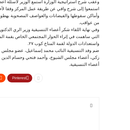
وعقب شرح استراتيجية الوزارة استمع الوزير لأسئلة أعضا
استمعوا إلى شرح وافي عن طريقة عمل المركز وفقا لأحدث ا
وأماكن سقوطها والفيضانات والعواصف المصحوبة بهطول أم
من عواقب.
وفي نهاية اللقاء شكر أعضاء التنسيقية وزير الري الدك
التي ساهمت في إثراء الحوار المجتمعي الخاص بقمة المن
واستعدادات الدولة لقمة المناخ كوب ٢٧.
ضم وفد التنسيقية النائب محمد إسماعيل، عضو مجلس النو
زكي، أعضاء مجلس الشيوخ، وأحمد فتحي وحسام الدين مح
أعضاء التنسيقية.
Pinterest