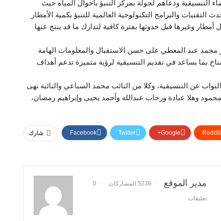
ء التنسيقية ودعاهم لجولة بمركز التنبؤ بأحوال المياه حيث
لتقنيات والبرامج التكنولوجية العالمية للتنبؤ بكمية الأمطار
طار وغيرها قبل حدوثها بفترة كافية لتدارك ما قد ينتج عنها
تور محمد عبد المعطي على حسن الاستقبال والمعلومات الهامة
اخ بما يساعد في تقديم التنسيقية لرؤية متميزة تدعم أهداف
اب عن التنسيقية، وكلا من النائب محمد السباعي والنائبة نهى
مود وهلا عبادة ورحاب عبدالله وأحمد يحيى وإبراهيم رمضان،
Facebook
Twitter
Google+
ReddIt
شارك
مدير الموقع
5236 المشاركات
0
تعليقات