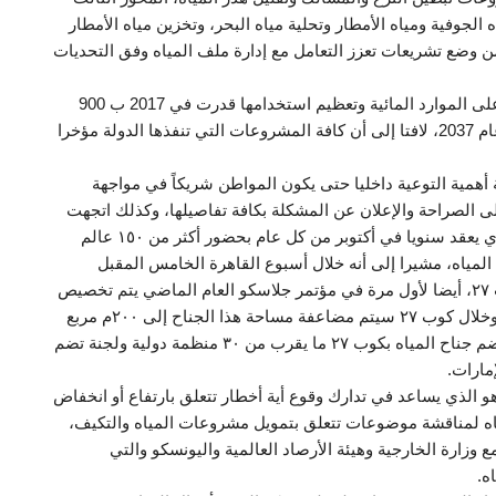
 الجوفية ومياه الأمطار وتحلية مياه البحر، وتخزين مياه الأمطار
من وضع تشريعات تعزز التعامل مع إدارة ملف المياه وفق التحديات
ولفت إلى أن تكلفة المشروعات التي تستهدف الحفاظ على الموارد المائية وتعظيم استخدامها قدرت في 2017 ب 900
مليار جنيه، وارتفع هذا التقدير ل 100 مليار دولار بحلول عام 2037، لافتا إلى أن كافة المشروعات التي تنفذها الدولة مؤخرا
لة أهمية التوعية داخليا حتى يكون المواطن شريكاً في مواجهة
ى الصراحة والإعلان عن المشكلة بكافة تفاصيلها، وكذلك اتجهت
نحو التوعية الخارجية فنظمت أسبوع القاهرة للمياه والذي يعقد سنويا في أكتوبر من كل عام بحضور أكثر من ١٥٠ عالم
لمياه، مشيرا إلى أنه خلال أسبوع القاهرة الخامس المقبل
ستحرص الوزارة على الخروج بتوصيات لعرضها في كوب ٢٧، أيضا لأول مرة في مؤتمر جلاسكو العام الماضي يتم تخصيص
جناح للمياه يناقش على مدار ١٠ أيام موضوع عن المياه وخلال كوب ٢٧ سيتم مضاعفة مساحة هذا الجناح إلى ٢٠٠م مربع
بدلا من ١٠٠ م مربع في العام الماضي ومن المنتظر أن يضم جناح المياه بكوب ٢٧ ما يقرب من ٣٠ منظمة دولية ولجنة تضم
وهو الذي يساعد في تدارك وقوع أية أخطار تتعلق بارتفاع أو انخفاض
لذي يوافق يوم المياه لمناقشة موضوعات تتعلق بتمويل مشروعات المياه والتكيف،
 وزارة الخارجية وهيئة الأرصاد العالمية واليونسكو والتي
ه.