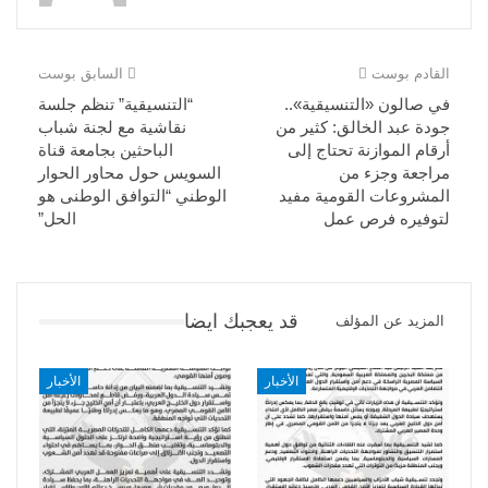
القادم بوست
السابق بوست
في صالون «التنسيقية»..
“التنسيقية” تنظم جلسة
جودة عبد الخالق: كثير من
نقاشية مع لجنة شباب
أرقام الموازنة تحتاج إلى
الباحثين بجامعة قناة
مراجعة وجزء من
السويس حول محاور الحوار
المشروعات القومية مفيد
الوطني “التوافق الوطنى هو
لتوفيره فرص عمل
الحل”
قد يعجبك ايضا
المزيد عن المؤلف
الأخبار
الأخبار