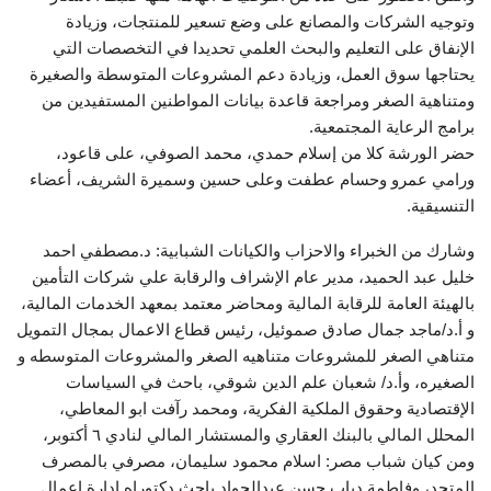
وتوجيه الشركات والمصانع على وضع تسعير للمنتجات، وزيادة
الإنفاق على التعليم والبحث العلمي تحديدا في التخصصات التي
يحتاجها سوق العمل، وزيادة دعم المشروعات المتوسطة والصغيرة
ومتناهية الصغر ومراجعة قاعدة بيانات المواطنين المستفيدين من
برامج الرعاية المجتمعية.
حضر الورشة كلا من إسلام حمدي، محمد الصوفي، على قاعود،
ورامي عمرو وحسام عطفت وعلى حسين وسميرة الشريف، أعضاء
التنسيقية.
وشارك من الخبراء والاحزاب والكيانات الشبابية: د.مصطفي احمد
خليل عبد الحميد، مدير عام الإشراف والرقابة علي شركات التأمين
بالهيئة العامة للرقابة المالية ومحاضر معتمد بمعهد الخدمات المالية،
و أ.د/ماجد جمال صادق صموئيل، رئيس قطاع الاعمال بمجال التمويل
متناهي الصغر للمشروعات متناهيه الصغر والمشروعات المتوسطه و
الصغيره، وأ.د/ شعبان علم الدين شوقي، باحث في السياسات
الإقتصادية وحقوق الملكية الفكرية، ومحمد رآفت ابو المعاطي،
المحلل المالي بالبنك العقاري والمستشار المالي لنادي ٦ أكتوبر،
ومن كيان شباب مصر: اسلام محمود سليمان، مصرفي بالمصرف
المتحد، وفاطمة دياب حسن عبدالجواد باحث دكتوراه إدارة اعمال