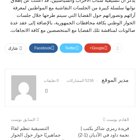
يذكر أن تنسيقية شباب الأحزاب والسياسيين، قد أعلنت عن إطلاق
نوابها سلسلة كبيرة من الجلسات النقاشية مع ‏المواطنين لمعرفة
آرائهم وتصوراتهم حول القضايا التي سيتم طرحها خلال جلسات
الحوار الوطني بكافة محافظات ‏الجمهورية، بالإضافة إلى عقد عدة
صالونات لمناقشة تلك القضايا مع المتخصصين مع كافة الاتجاهات. ‏
Facebook
Twitter
Google+
شارك
مدير الموقع
5236 المشاركات
0 تعليقات
القادم بوست
السابق بوست
فريدة رمزي شاكر يكتب |
التنسيقية تنظم لقاءً
نجمة داود في الأديان (1-2)
جماهيريًا حوار حول الحوار