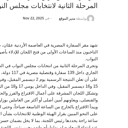
المرحلة الثانية لانتخابات مجلس الن
في
Nov 22, 2025
بواسطة
مدير الموقع
شهد مقر السفارة المصرية في العاصمة الأردنية عمّان، صبا
الناخبون منذ الساعات الأولى من فتح اللجان للإدلاء بأص
النواب.
على أن تعلن النتيجة الرسمية
15 و16 ديسمبر المقبل، وفي الداخل يومي 17 و18 من الشهر ذاته، على أن تعلن نتيجة جولة الإعادة يوم 25 ديسمبر المقبل.
وتشكل اللجان المشرفة على أعمال الاقتراع والفرز وا
والقنصلى، ويعاونهم أمين أصلى أو أكثر من العاملين بوزارة
ويبدأ الاقتراع بالخارج من الساعة التاسعة صباحاً، وحتى ا
على النحو المبين بقرار الهيئة الوطنية للانتخابات بشأن
ساعة راحة يحددها رئيس اللجنة، بما لا يخل بضمان حسن سي
عند انتهاء الميعاد – لم يدلوا بأصواتهم يحرر رئيس اللجنة