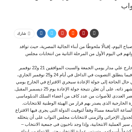
واب
شارك
ح اليوم، إقبالًا ملحوظًا من أبناء الجالية المصرية، حيث توافد
واتهم في اليوم الأول من المرحلة الثانية من انتخابات مجلس
وتجرى المرحلة الثانية من انتخابات مجلس النواب في الخارج علي مدار يومي الجمعة والسبت الموافقين 21 و22 نوفمبر
الجاري داخل 139 سفارة وقنصلية مصرية في 117 دولة، فيما ينطلق التصويت في الداخل في أيام 24 و25 نوفمبر الجاري،
 يوم 2 ديسمبر المقبل، وفي حال الحاجة إلى جولة الإعادة سيجري الاقتراع في الخارج يومي
لحصر العددى للأصوات من عدد كاف من أعضاء السلك الدبلوماسى
 الخارجية الذى يصدر بهم قرار من الهيئة الوطنية للانتخابات.
لساعة التاسعة مساءً وفقاً لتوقيت الدولة التى يجرى فيها الاقتراع
 الجدول الإجرائى والزمنى لانتخابات مجلس النواب على أن يتخلله
ر العملية الانتخابية، وإذا وجد ناخبون فى جمعية الانتخاب –
 كشفاً بأسمائهم، وتستمر عملية الانتخاب حتى الانتهاء من إبداء