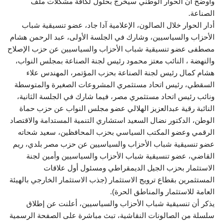
وأوضح أن الحوار الوطني سيخرج بحلول لكافة مشكلات ملف
الصناعة.
أدار الحوار خلال الصالون، الإعلامية آدا جاد، عضو تنسيقية شباب
الأحزاب والسياسيين، وشارك في الجلسة الأولى، عبد الرحمن هشام
مصطفى عضو تنسيقية شباب الأحزاب والسياسيين عن حزب الإصلاح
والنهضة ، النائب معتز محمود رئيس لجنة الصناعة بمجلس النواب،
هشام كمال رئيس لجنة الصناعة بحزب المؤتمر، المهندس علاء
السقطي، رئيس اتحاد مستثمري المشروعات الصغيرة والمتوسطة
ونائب رئيس اتحاد مستثمري مصر، فيما شارك في الجلسة الثانية،
النائبة رقية عبدالعزيز الهلالي عضو مجلس النواب عن حزب حماة
الوطن، الدكتور نضال السعيد استشاري التنمية المستدامة والاقتصاد
الرقمي وعضو المكتب السياسي بحزب المحافظين، سعيد شحاته
عضو تنسيقية شباب الأحزاب والسياسيين عن حزب مصر بلدي، ريم
القاضي، عضو تنسيقية شباب الأحزاب والسياسيين وأمين لجنة
الاستثمار بحزب الجيل الديمقراطي ومسئول أول علاقات
المستثمرين بقطاع ترويج الاستثمار (جذب الاستثمار الخارجي بالهيئة
العامة للاستثمار والمناطق الحرة).
يذكر أن تنسيقية شباب الأحزاب والسياسيين، أعلنت عن إطلاق
سلسلة من الصالونات النقاشية، تبث مباشرة على الصفحة الرسمية