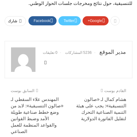
للتنسيقية، حول نتائج ومخرجات جلسات الحوار الوطني.
Facebook
Twitter
Google+
شارك
مدير الموقع
5236 المشاركات
0 تعليقات
القادم بوست
السابق بوست
هشام كمال لـ «صالون
المهندس علاء السقطي لـ
التنسيقية»: يجب على هيئة
«صالون التنسيقية»: لابد من
التنمية الصناعية التحرك
وضع خطط صناعية طويلة
لتقليل الفاتورة الدولارية
الأمد وضبط القوانين
والقواعد المنظمة للعمل
الصناعي