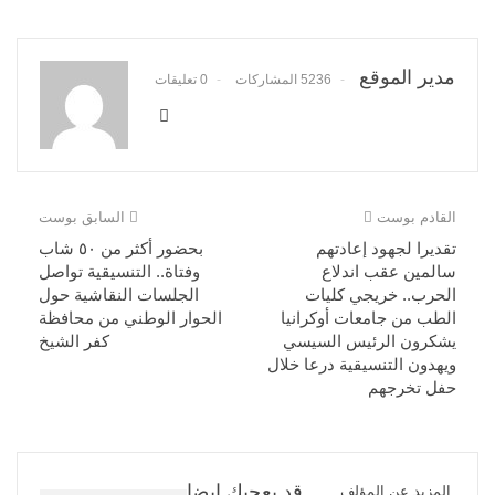
مدير الموقع
5236 المشاركات
0 تعليقات
القادم بوست
السابق بوست
تقديرا لجهود إعادتهم
بحضور أكثر من ٥٠ شاب
سالمين عقب اندلاع
وفتاة.. التنسيقية تواصل
الحرب.. خريجي كليات
الجلسات النقاشية حول
الطب من جامعات أوكرانيا
الحوار الوطني من محافظة
يشكرون الرئيس السيسي
كفر الشيخ
ويهدون التنسيقية درعا خلال
حفل تخرجهم
قد يعجبك ايضا
المزيد عن المؤلف