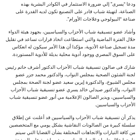
ودعا “يسرى” إلي ضرورة الاستثمار في الكوادر البشرية بهذه
الصناعة، لتهيئة شباب قادر على التصنيع تكون لديه القدرة على
صناعة “البيولوجي وعلاجات الأورام”.
وأشاد عضو تنسيقية شباب الأحزاب والسياسيين، بجهود هيئة الدواء
خلال الفترة الماضية والتي استطاعت اتخاذ قرارات تساعد في تقليل
مدة تسجيل صناعة الأدوية، مؤكدا أن هذا الأمر سيكون له انعكاس
على السوق المصري ووجود أدوية محلية بديلة للأدوية المستوردة.
شارك فى صالون تنسيقية شباب الأحزاب الدكتور أشرف حاتم رئيس
لجنة الشئون الصحية بمجلس النواب، والدكتور محمد جزر عضو
مجلس الشيوخ، والدكتورة إيرين سعيد عضو لجنة الصحة بمجلس
النواب، والدكتور صيدلي خالد يسري عضو تنسيقية شباب الأحزاب
والسياسيين، ويدير الصالون الإعلامية مي أنور عضو تنسيقية شباب
الأحزاب والسياسيين.
يذكر أن تنسيقية شباب الأحزاب والسياسيين قد أعلنت عن إطلاق
سلسلة كبيرة من الصالونات النقاشية بشكل يومي مع المتخصصين
من كافة التيارات والاتجاهات المختلفة بشأن القضايا التي سيتم
طرحها خلال جلسات الحوار الوطني وتبث مباشرة على الصفحة