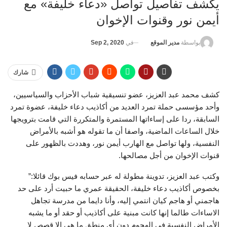
يكشف تفاصيل تواصل «دعاء خليفة» مع
أيمن نور وقنوات الإخوان
في
Sep 2, 2020
بواسطة
مدير الموقع
شارك
كشف محمد عبد العزيز، عضو تنسيقية شباب الأحزاب والسياسيين،
وأحد مؤسسى حملة تمرد العديد من أكاذيب دعاء خليفة، عضوة تمرد
السابقة، ردا على إساءاتها المستمرة والمتكررة التي قامت بترويجها
خلال الساعات الماضية، واصفا أن ما تقوله هو أشبه بالأمراض
النفسية، ولها تواصل مع الهارب أيمن نور، وهددت بالظهور على
قنوات الإخوان من أجل مصالحها.
وكتب عبد العزيز، تدوينة مطولة له عبر حسابه فيس بوك قائلا:”
بخصوص أكاذيب دعاء خليفة، الحقيقة عمري ما حبيت أرد على حد
هاجمني أو هاجم كيان انتمي إليه، وأنا دايما من مدرسة تجاهل
الاساءات طالما إنها كانت مبنية على أكاذيب أو حقد أو ما يشبه
الأمراض النفسية في الهجوم دون أي منطق ما هي إلا قصص لا