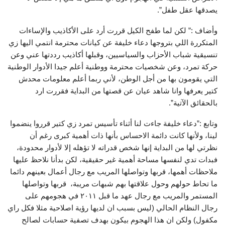
يصدقها عقل طفل”.
وأضاف :” لكن لما طفح الكيل قررت أرد على الأكاذيب والإساءات
المتكررة اللي بتروجها دعاء خليفة عن كيانات محترمة انتمي اليها زي
تنسيقية شباب الأحزاب والسياسيين، وقبلها أكاذيب رددتها عني وعن
حركة تمرد، وعن شخصيات محترمة ووطنية أعلم جيدا الأدوار الوطنية
التي يقومون بها من أجل الوطن، لأني ربما أعلم معلومات محدش
كتير يعرفها وانا شاهد عيان عن قصتها من البداية فقررت ارد
بالحقائق الآتية”.
وتابع :”دعاء خليفة جاءت لنا أثناء تأسيس تمرد زي كتير قرروا ينضموا
لينا، ولأنها كانت دائمة الاحساس بأنها ذات أهمية كبرى رغم أن
نظرتي لها من البداية إنها شخص قدراته لا تؤهله إلا لأدوار محدودة،
فبدات تدي لنفسها مساحة أهمية غير حقيقية، لكن بدأنا نلاحظ عليها
ملاحظات أهمها، قربها وتواصلها المريب مع رجال أعمال بعينهم دائما
ما تحاط حولهم وحول علاقتها بهم شبهات مريبة، قربها وتواصلها
المستمر والمريب مع رجال عهد ما قبل ٢٠١١ في هجومهم على
رجال النظام الحالي (ليس بسبب ان لديها رؤية اصلاحية مثلا فكل راي
مكفول) ولكن ان هذا الهجوم بيكون بهدف تصفية حسابات لصالح