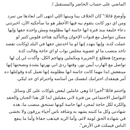
الماضي على حساب الحاضر والمستقبل !.
وأوضح قائلا:” كان الخلاف بينا وبينها اللي انتهى الى ابعادها من تمرد
ومن اي دور كانت بتقوم بيه فيها الأخطر هو ما سأحكيه الآن، اخبرتني
دعاء خليفة منذ فترة انها حاسة انها مظلومة ومش واخدة حقها وإنها
ممكن تتواصل مع قنوات الإخوان وبالتأكيد هتاخد فلوس كتير لو
عملت كدة، وإنها بتهدد إنها لو ما اخدتش حقها في البلد (وكانت تقصد
تاخد منصب ما او عضوية مجلس نواب او اي حاجة وقالت كدة
بوضوح) هتطلع ع الجزيرة ومكملين وتهاجم الكل، وأكدت لي إن لها
تواصل مع الهارب أيمن نور، وقتها ردي اني نهرتها بشدة ونصحتها إنها
مينفعش ابدا مهما كانت حاسة انها مظلومة إنها تعمل كدة وقولتلها ده
أمر هيفقدك احترامك لنفسك من أساسه واحترام اي حد ليكي.
واختتم قائلا:”أخيرا انا وهي عاملين لبعض بلوكات على كل وسائل
التواصل الاجتماعي من فترة لاني مقبلش ابدا كل هذا الجنان والحقد
والكره لكل حاجة لمجرد انها حاسة كونها تستحق منصب ما، هذه
شهادتي وكل ما كتبته يشهد به وشافه ناس أحياء يرزقون ولا نخشى
في شهادة الحق لومة لائم، وأما الزبد فيذهب جفاءا وأما ما ينفع
الناس فيمكث في الأرض”.