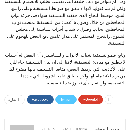
وهى لم تتوافر مع دعاء خليفة التى تقدمت بطلب للانضمام للتنسيقية
ولكن لم يتم قبولها لأنها لا تتفق مع ضوابط التنسيقية وعلى رأسها
السن، موضحا النجاح الذى حققته التنسيقية سواء في حركة نواب
المحافظين من خلال وصول 6 أعضاء من التنسيقية لمنصب نواب
المحافظين، بجانب وصول 5 شباب أحزاب سياسية إلى مجلس
الشيوخ، والنجاح المستمر على مدار عامين دفع البعض للهجوم على
التنسيقية.
وتابع عضو تنسيقية شباب الأحزاب والسياسيين، أن البعض له أجندات
لا تنطبق مع مبادئ التنسيقية، لافتا إلى أن بيان التنسيقية جاء للرد
على الأكاذيب التي يرددها البعض، متابعا: التنسيقية بابها مفتوح لكل
من يريد الانضمام لها ولكن ينطبق عليه الشروط التي حددها
التنسيقية، ولن نقبل بأى تجاوز ضد التنسيقية.
Facebook
Twitter
Google+
شارك
مدير الموقع
5236 المشاركات
0 تعليقات