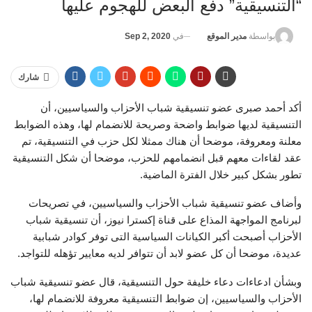
“التنسيقية” دفع البعض للهجوم عليها
في
Sep 2, 2020
بواسطة
مدير الموقع
شارك
أكد أحمد صبرى عضو تنسيقية شباب الأحزاب والسياسيين، أن
التنسيقية لديها ضوابط واضحة وصريحة للانضمام لها، وهذه الضوابط
معلنة ومعروفة، موضحا أن هناك ممثلا لكل حزب في التنسيقية، تم
عقد لقاءات معهم قبل انضمامهم للحزب، موضحا أن شكل التنسيقية
تطور بشكل كبير خلال الفترة الماضية.
وأضاف عضو تنسيقية شباب الأحزاب والسياسيين، في تصريحات
لبرنامج المواجهة المذاع على قناة إكسترا نيوز، أن تنسيقية شباب
الأحزاب أصبحت أكبر الكيانات السياسية التى توفر كوادر شبابية
عديدة، موضحا أن كل عضو لابد أن تتوافر لديه معايير تؤهله للتواجد.
وبشأن ادعاءات دعاء خليفة حول التنسيقية، قال عضو تنسيقية شباب
الأحزاب والسياسيين، إن ضوابط التنسيقية معروفة للانضمام لها،