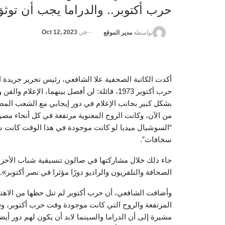
حرب أكتوبر.. والدراما يجب أن توث
في
Oct 12, 2023
بواسطة
مدير الموقع
أكدت الكاتبة الصحفية علا الشافعي، رئيس تحرير جريدة اليوم
حرب أكتوبر 1973، قائلة: لن أفصل بينهما، ال
بشكل كبير بجانب الإعلام في دور إيجابي مع الشعب الم
من الآن، وكانت الروح المعنوية مرتفعة في كل أنحاء مص
“السوشيال ميديا لو كانت موجودة في هذا الوقت كانت ست
سخافات”.
جاء ذلك خلال مشاركتها في صالون تنسيقية شباب الأحزا
الصحافة والتلفزيون والراديو دورًا مؤثرا في نصر أكتوبر».
وأضافت الشافعي، أن حرب أكتوبر لم تنل حظها من الاهتما
المرتفعة والروح التي كانت موجودة وقت حرب أكتوبر، وف
مشيرة إلى أن الدراما والسينما لابد أن يكون لهم دور أيض