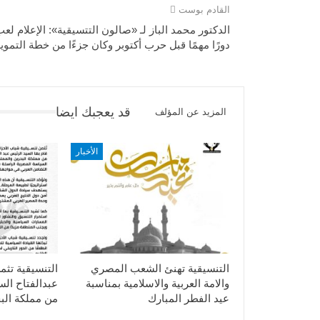
القادم بوست
الدكتور محمد الباز لـ «صالون التتسيقية»: الإعلام لع
دورًا مهمًا قبل حرب أكتوبر وكان جزءًا من خطة التموي
قد يعجبك ايضا
المزيد عن المؤلف
الأخبار
التنسيقية تهنئ الشعب المصري
التنسيقية تثم
والامة العربية والاسلامية بمناسبة
عبدالفتاح ال
عيد الفطر المبارك
من مملكة الب