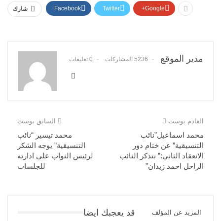
Facebook
Twitter
Google+
شارك
مدير الموقع
5236 المشاركات
0 تعليقات
القادم بوست
السابق بوست
محمد اسماعيل”نائب
محمد تيسير “نائب
التنسيقية” عن ختام دور
التنسيقية” يوجه الشكر
الانعقاد الثاني:” نتذكر النائب
لرئيس النواب علي ادارته
الراحل احمد زيدان”
للجلسات
قد يعجبك ايضا
المزيد عن المؤلف