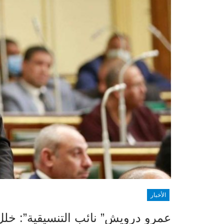
الأخبار
عمرو درويش” نائب التنسيقية”: خلل