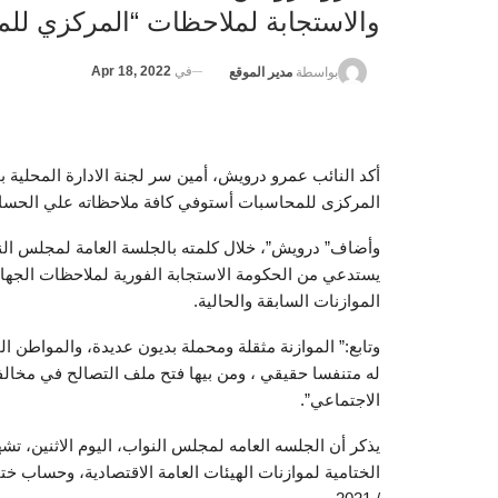
والاستجابة لملاحظات “المركزي لل
في
Apr 18, 2022
بواسطة
مدير الموقع
أكد النائب عمرو درويش، أمين سر لجنة الادارة المحلية
المركزى للمحاسبات أستوفي كافة ملاحظاته علي الحساب ا
وأضاف” درويش”، خلال كلمته بالجلسة العامة لمجلس الن
يستدعي من الحكومة الاستجابة الفورية لملاحظات الجهاز
الموازنات السابقة والحالية.
وتابع:” الموازنة مثقلة ومحملة بديون عديدة، والمواطن
له متنفسا حقيقي ، ومن بيها فتح ملف التصالح في مخالفات
الاجتماعي”.
يذكر أن الجلسه العامه لمجلس النواب، اليوم الاثنين، ت