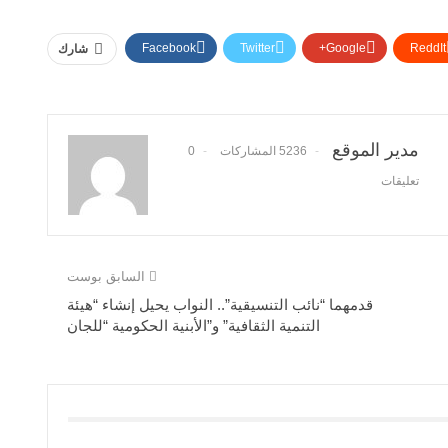
Facebook
Twitter
Google+
ReddIt
شارك
مدير الموقع
5236 المشاركات
0
تعليقات
السابق بوست
قدمهما “نائب التنسيقية”.. النواب يحيل إنشاء “هيئة
التنمية الثقافية” و”الأبنية الحكومية “للجان