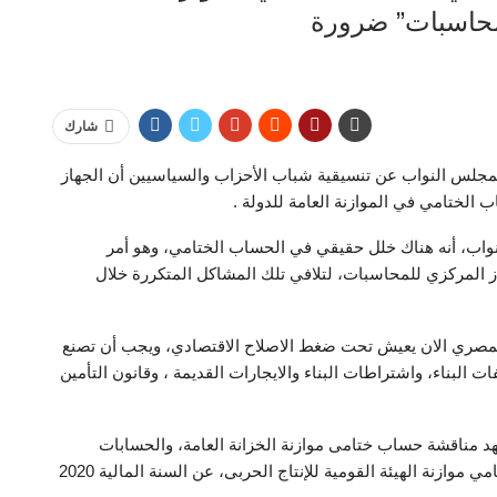
محاسبات” ضرورة
شارك
 بمجلس النواب عن تنسيقية شباب الأحزاب والسياسيين أن الجهاز
لختامي في الموازنة العامة للدولة .
واب، أنه هناك خلل حقيقي في الحساب الختامي، وهو أمر
 المركزي للمحاسبات، لتلافي تلك المشاكل المتكررة خلال
 المصري الان يعيش تحت ضغط الاصلاح الاقتصادي، ويجب أن تصنع
 البناء، واشتراطات البناء والايجارات القديمة ، وقانون التأمين
شهد مناقشة حساب ختامى موازنة الخزانة العامة، والحسابات
الختامية لموازنات الهيئات العامة الاقتصادية، وحساب ختامي موازنة الهيئة القومية للإنتاج الحربى، عن السنة المالية 2020