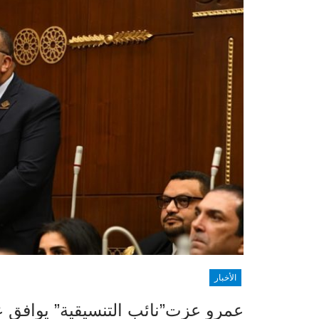
الأخبار
عمرو عزت”نائب التنسيقية” يوافق 