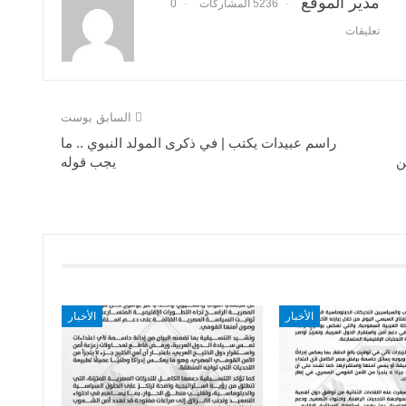
مدير الموقع
5236 المشاركات
0
تعليقات
السابق بوست
راسم عبيدات يكتب | في ذكرى المولد النبوي .. ما
ن
يجب قوله
الأخبار
الأخبار