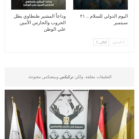
اليوم الدولي للسلام .. ٢١
وداعاً المشير طنطاوي بطل
سبتمبر
الحروب والحارس الأمين
علي الوطن
السابق
التالي
التعليقات مغلقة، ولكن
تركبكس
وبينغبكس مفتوحة.