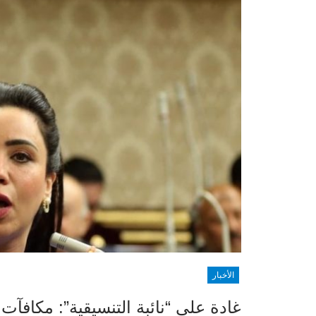
الأخبار
غادة على “نائبة التنسيقية”: مكافآ