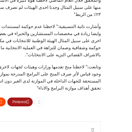
والمحقق خلال العام الماضي لاحظنا هوه كبيرة في الاست
٢٣٪ من الربط”
وأشارت نائبة التنسيقية:” لاحظنا عدم حوكمة لمستندات بن
وايضا زيادة في مخصصات المستشارين والخبراء في بعض
اخرى على سبيل المثال الهيئة الوطنية للانتخابات في مك
حوكمة وشفافية وضمان للنزاهة في العملية الانتخابية ما
بالاشراف القضائي النزيه على الانتخابات”.
وتابعت:” لاحظنا منح تقدمها وزارات وهيئات لجهات لاخ
وجود قياس لأثر صرف المنح على البرامج المدرجة بموازن
المستحقة للجهات الداخلة في الموازنة لدى الغير دون ات
تحقق أهداف موازنة البرامج والاداء”
Pinterest