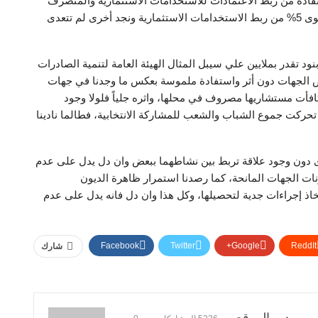
فادة من ربط الاعتمادات للاستخدامات الاستثمارية والمنصرف
منها على سبيل المثال وجدنا احدى الهيئات لم تصرف سوى 5% من ربط الاستخدامات الاستثمارية ونجد أخرى لم تتعدى
ود تقدر بملايين علي سيبل المثال الهيئة العامة لتنمية الصادرات
 الجهات دون أثر واستفادة ملموسة بعكس ما وجدنا في جهات
افأت مستشاريها مصروف في محلها، واثره جلياً فلولا وجود
 تحركت جموع الشباب والشعب للمشاركة الانتخابية، فطالما نادينا
رى دون وجود علاقة تربط بين نشاطهما ببعض وان دل يدل على عدم
ات الجهات المانحة، كما رصدنا استمرار ظاهرة الديون
خاذ إجراءات جدية لتحصيلها، وكل هذا وان دل فانه يدل على عدم
Facebook
Twitter
Google+
ReddIt
شارك
مدير الموقع