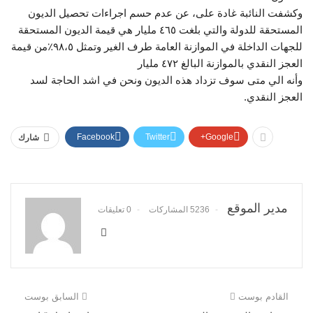
وكشفت النائبة غادة على، عن عدم حسم اجراءات تحصيل الديون
المستحقة للدولة والتي بلغت ٤٦٥ مليار هي قيمة الديون المستحقة
للجهات الداخلة في الموازنة العامة طرف الغير وتمثل ٩٨،٥٪من قيمة
العجز النقدي بالموازنة البالغ ٤٧٢ مليار
وأنه الي متى سوف تزداد هذه الديون ونحن في اشد الحاجة لسد
العجز النقدي.
Facebook
Twitter
Google+
شارك
مدير الموقع
5236 المشاركات
0 تعليقات
القادم بوست
السابق بوست