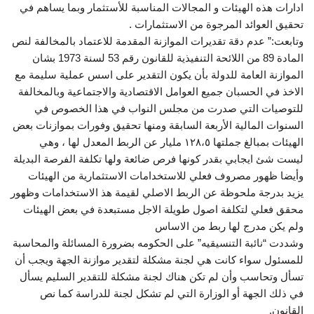
ادارات هذه الهيئات و المجالات المناسبة للأستثمار وبما يساهم في
تحقيق العوائد المرجوة من الاستثمارات .
وتابعت:” عدم دقة تقديرات الموازنة المقدمة للاعتماد بالمخالفة لنص
المادة 89 من اللائحة التنفيذية للقانون رقم 53 لسنة 1973 بشان
الموازنة العامة للدولة بأن يكون التقدير على اسس عملية سليمة مع
الاخذ في الحسبان جميع العوامل الاقتصادية والاجتماعية وبالمخالفة
للتوصيات التي صدرت من مجلس النواب في هذا الخصوص في
السنوات المالية الأربعة السابقة ومنها تحقيق وفورات بموازنات بعض
الهيئات بمبالغ جملتها ١٢٨،٥ مليار عن الربط المعدل لها ، وهي
ليست شئ ايجابي بقدر كونها فرص ضائعة ولها تكلفة الفرصة البديلة
وأيضا ظهور مصروف فعلي للاستخدامات الاستثمارية من الهيئات
يزيد بدرجة ملحوظة عن الربط الاصلي لقيمة هذ الاستخدامات وظهور
محقق فعلي لتكلفة اصول طويلة الاجل مستبعدة في بعض الهيئات
ولم يكن مدرج لها ربط من الاساس
وشددت “نائبة التنسيقيه” على الحكومه بضرورة المسائلة والمحاسبة
للمسئول سواء كانت هي لجنة مشكلة لتقدير موازنة الجهة ويجب أن
تسأل وتحاسب وأن لم تكن هناك لجنة مشكلة للتقدير السليم يسأل
في ذلك الجهة أو الوزارة التي لم تشكل لجنة للدراسة كما نص
القانون.