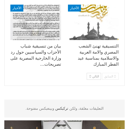
الأخبار
الأخبار
التنسيقية تهنئ الشعب
بيان من تنسيقية شباب
المصري والامة العربية
الأحزاب والسياسيين حول رد
والاسلامية بمناسبة عيد
وزارة الخارجية المصرية على
الفطر المبارك
تصريحات…
السابق
التالي
التعليقات مغلقة، ولكن
تركبكس
وبينغبكس مفتوحة.