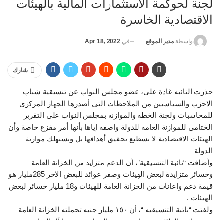
لجنة لحوكمة الاستثمارات المالية بالهيئات
الاقتصادية الخاسرة
في
Apr 18, 2022
بواسطة
مدير الموقع
شارك
حذرت النائبه غادة على، عضو مجلس النواب عن تنسيقية شباب
الاحزب والسياسيين من الملاحظات التى أصدرها الجهاز المركزى
للمحاسبات ولجنة الخطه والموازنه بمجلس النواب على التقرير
الختامى للموازنة العامه للدولة واصفه إياها بأنها أمر مفزع خاصة وأن
الهيئات الاقتصادية لا تسطيع تحقيق أهدافها بل وتستهلك موازنة
الدولة
وأضافت “نائبة التنسيقية”، أن الدعم متزايد من الخزانة العامة
وخسائر متزايدة لبعض الهيئات وصفر عوائد للبعض الاخر 285مليار هو
قيمة دعم واعانات من الخزانة العامة للهيئات و18 مليار خسائر لبعض
الهيئات .
ولفتت “نائبة التنسيقيه “، أن ١٥٠ مليار جنيه تحملته الخزانة العامة