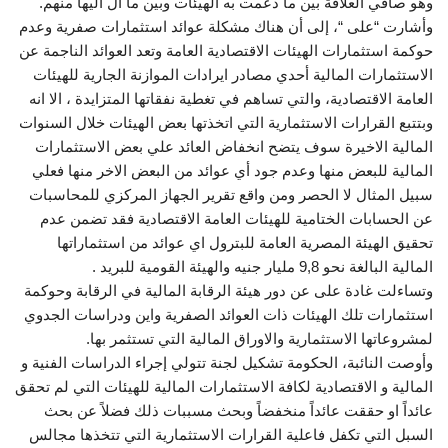
وهو صافي العلاقة بين ما دعمت به الهيئات وبين ما آل اليها منهم.
وأشارت “على “، إلى أن هناك مشكلة عوائد استثمارات صفرية وعدم
حوكمة استثمارات الهيئات الاقتصادية العامة وتعد العوائد الناجمة عن
الاستثمارات المالية أحدي مصادر ايرادات الموازنة الجارية للهيئات
العامة الاقتصادية، والتي تساهم في تغطية نفقاتها المتزايدة ، الا انه
وبتتبع القرارات الاستثمارية التي اتخذتها بعض الهيئات خلال السنوات
المالية الاخيرة سوف يتضح انخفاض العائد علي بعض الاستثمارات
المالية للبعض منها وعدم جود أي عوائد من البعض الاخر منها فعلي
سبيل المثال لا الحصر ومن واقع تقرير الجهاز المركزي للمحاسبات
عن الحسابات الختامية للهيئات العامة الاقتصادية فقد تضمن عدم
تحقيق الهيئة المصرية العامة للبترول اي عوائد من استثماراتها
المالية البالغة نحو 9,8 مليار جنيه والهيئة القومية للبريد .
وتساءلت غادة على عن دور هيئة الرقابة المالية في الرقابة وحوكمة
استثمارات تلك الهيئات ذات العوائد الصفرية واين ودراسات الجدوي
لمشروعاتها الاستثمارية والاوراق المالية التي تستثمر بها.
وأوصت النائبة، الحكومة تشكيل لجنة تتولي إجراء الدراسات الفنية و
المالية و الاقتصادية لكافة الاستثمارات المالية للهيئات التي لم تحقق
عائداً او حققت عائداً منخفضاً وبحث مسببات ذلك فضلاً عن بحث
السبل التي تكفل فاعلية القرارات الاستثمارية التي تتخذها مجالس