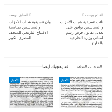
القادم بوست
السابق بوست
نائب تنسيقية شباب الأحزاب
بيان تنسيقية شباب الأحزاب
و السياسيين يوافق على
والسياسيين بمناسبة
تعديل بقانون فرض رﺳﻢ
الافتتاح التاريخي للمتحف
ﻟﻤﺒﺎﻧﻰ وزارة اﻟﺨﺎرﺟﻴﺔ
المصري الكبير
ﺑﺎﻟﺨﺎرج
قد يعجبك ايضا
المزيد عن المؤلف
الأخبار
الأخبار