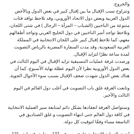
والخروج.
وتتراوح نسب الإقبال ما بين إقبال كبير في بعض الدول وبالأخص
الدول العربية وبعض دول الاتحاد الأوروبي، وقد تلاحظ توافد فئات
متنوعة من الناخبين (الشباب – المرأة – الرجال ) في شتى اللجان،
وتلاحظ تواجد أسر الناخبين في دول الخليج العربي وتواجد أطفالهم
معهم، كما تلاحظ إقبال كبير على اللجان الانتخابية في المملكة
العربية السعودية، وقد مدت السفارة المصرية بالرياض التصويت
لمدة ساعة نظرًا لتزايد الإقبال.
ورصدت غرفة عمليات التنسيقية تزايد الإقبال في اليوم الثالث في
بعض الدول الأوروبية نظرا لأن اليوم عطلة نهاية الأسبوع، كما أن
هناك بعض الدول شهدت ضعف الإقبال بسبب سوء الأحوال الجوية.
وتابعت الغرفة غلق باب التصويت في أغلب دول العالم في اليوم
الثالث والأخير.
وستواصل الغرفة انعقادها بشكل دائم لمتابعة سير العملية الانتخابية
في كافة دول العالم حتى انتهاء التصويت و غلق الصناديق في
التاسعة مساء وفقًا لتوقيت كل دولة.
تُجرى العملية الانتخابية خارج مصر في 137 سفارة وقنصلية بـ121