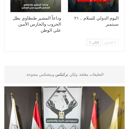
اليوم الدولي للسلام .. ٢١
وداعاً المشير طنطاوي بطل
سبتمبر
الحروب والحارس الأمين
علي الوطن
السابق
التالي
التعليقات مغلقة، ولكن
تركبكس
وبينغبكس مفتوحة.