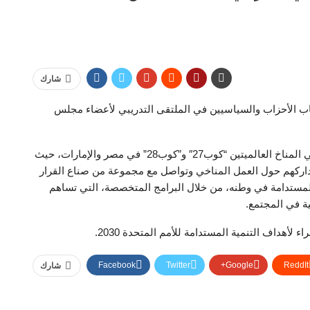
شارك
 الأحزاب والسياسيين في الملتقى التدريبي لأعضاء مجلس
ويقام الملتقي في ظل استعدادات المنطقة العربية لقمتي المناخ العالميتين “كوب27″ و”كوب28” في مصر والإمارات، حيث
مداركهم حول العمل المناخي وتواصل مع مجموعة من صناع القرار
لمستدامة في وطنه، من خلال البرامج المتخصصة، التي تساهم
ة في المجتمع.
أهداف التنمية المستدامة للأمم المتحدة 2030. ‎
Facebook
Twitter
Google+
ReddIt
شارك