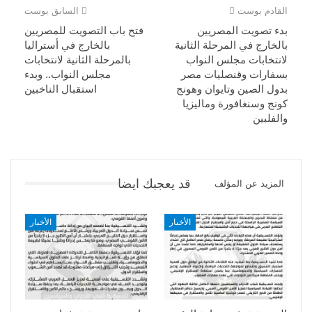
القادم بوست
السابق بوست
بدء تصويت المصريين
فتح باب التصويت للمصريين
بالخارج في المرحلة الثانية
بالخارج في أستراليا
لانتخابات مجلس النواب
بالمرحلة الثانية لانتخابات
بسفارات وقنصليات مصر
مجلس النواب.. وبدء
بدول الصين وتايوان وهونج
استقبال الناخبين
كونج وسنغافورة وماليزيا
والفلبين
قد يعجبك ايضا
المزيد عن المؤلف
الأخبار
الأخبار