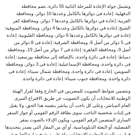
وتشمل جولة الإعادة للمرحلة الثانية 55 دائرة، تضم محافظة
الدقهلية: إعادة فى دوائرها بالكامل وعددها 10 دوائر، ومحافظة
الغربية: إعادة في دوائرها بالكامل وعددها 7 دوائر، ومحافظة كفر
الشيخ: إعادة في دوائرها بالكامل وعددها 4 دوائر، ومحافظة المنوفية:
إعادة في دوائرها بالكامل وعددها 6 دوائر، ومحافظة القليوبية: إعادة
فى 5 دوائر من أصل 6، ومحافظة الشرقية: إعادة فى 8 دوائر من
أصل 9، ومحافظة القاهرة: إعادة فى 7 دوائر من أصل 19، ومحافظة
دمياط: إعادة فى دائرة واحدة، بالإضافة إلى محافظة بورسعيد: إعادة
فى دائرة واحدة، ومحافظة الإسماعيلية: إعادة فى 3 دوائر، ومحافظة
السويس: إعادة فى دائرة واحدة، ومحافظة شمال سيناء: إعادة فى
دائرة واحدة، ومحافظة جنوب سيناء: إعادة فى دائرة واحدة.
وتتضمن ضوابط التصويت للمصريين في الخارج وفقا لقرار الهيئة
الوطنية للانتخابات أن يكون التصويت عن طريق الاقتراع السرى
العام المباشر، وعلى كل ناخب أن يباشر بنفسه هذا الحق، ولا يقبل
في إثبات شخصية الناخب سوى بطاقة الرقم القومي أو جواز السفر
الساري المتضمن الرقم القومي، ويكون الإدلاء بالصوت بمقر
القنصلية، أو البعثة الدبلوماسية، أو أي من المقار التي يصدر بتحديدها
قرار من الهيئة الوطنية للانتخابات بناء على ترشيح وزارة الخارجية.