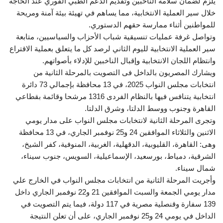
يلزم لضمان سلامة الناخبين وتقديم الدعم الطبي الفوري عند الحاجة
خلال سير العملية الانتخابية، مما يساهم في تهيئة بيئة آمنة ومريحة
للمواطنين أثناء ممارسة حقهم الدستوري.
وتواصل غرفة عمليات تنسيقية شباب الأحزاب والسياسيين، متابعة
سير العملية الانتخابية لليوم الثاني لرصد كل ما يتعلق بعملية الاقتراع
وانتظام اللجان الانتخابية وإقبال الناخبين للإدلاء بأصواتهم.
ويشارك المصريون بالداخل فى التصويت بالمرحلة الثانية من
انتخابات مجلس النواب 2025، في 13 محافظة بإجمالي 73 دائرة
انتخابية يتنافس فيها بالنظام الفردى 1316 مرشحا وقائمة بقطاعي
القاهرة وجنوب ووسط الدلتا، وشرق الدلتا.
وتجرى المرحلة الثانية لانتخابات مجلس النواب على مدار يومي
الاثنين والثلاثاء الموافقين 24 و25 نوفمبر الجاري، في 13 محافظة
وهى: القاهرة، القليوبية، الدقهلية، الغربية، المنوفية، كفر الشيخ،
الشرقية، دمياط، بورسعيد، الإسماعيلية، السويس، جنوب سيناء،
شمال سيناء.
وأجريت المرحلة الثانية من انتخابات مجلس النواب في الخارج علي
مدار يومي الجمعة والسبت الموافقين 21 و22 نوفمبر الجاري داخل
139 سفارة وقنصلية مصرية في 117 دولة، فيما يتم التصويت في
الداخل في يومي 24 و25 نوفمبر الجاري، على أن تعلن النتيجة