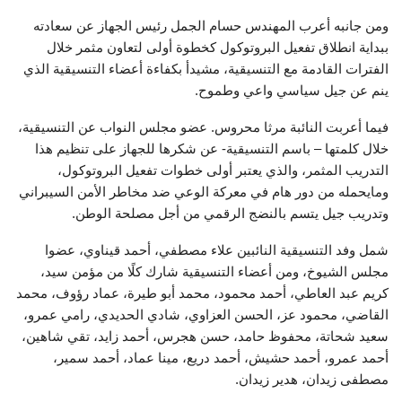
ومن جانبه أعرب المهندس حسام الجمل رئيس الجهاز عن سعادته
ببداية انطلاق تفعيل البروتوكول كخطوة أولى لتعاون مثمر خلال
الفترات القادمة مع التنسيقية، مشيدأ بكفاءة أعضاء التنسيقية الذي
ينم عن جيل سياسي واعي وطموح.
فيما أعربت النائبة مرثا محروس. عضو مجلس النواب عن التنسيقية،
خلال كلمتها – باسم التنسيقية- عن شكرها للجهاز على تنظيم هذا
التدريب المثمر، والذي يعتبر أولى خطوات تفعيل البروتوكول،
ومايحمله من دور هام في معركة الوعي ضد مخاطر الأمن السيبراني
وتدريب جيل يتسم بالنضج الرقمي من أجل مصلحة الوطن.
شمل وفد التنسيقية النائبين علاء مصطفي، أحمد قيناوي، عضوا
مجلس الشيوخ، ومن أعضاء التنسيقية شارك كلًا من مؤمن سيد،
كريم عبد العاطي، أحمد محمود، محمد أبو طيرة، عماد رؤوف، محمد
القاضي، محمود عز، الحسن العزاوي، شادي الحديدي، رامي عمرو،
سعيد شحاتة، محفوظ حامد، حسن هجرس، أحمد زايد، تقي شاهين،
أحمد عمرو، أحمد حشيش، أحمد دريع، مينا عماد، أحمد سمير،
مصطفى زيدان، هدير زيدان.