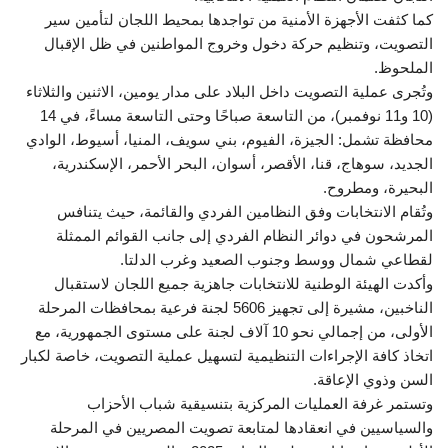
كما كثفت الأجهزة الأمنية من تواجدها بمحيط اللجان لتأمين سير
التصويت، وتنظيم حركة دخول وخروج المواطنين في ظل الإقبال
الملحوظ.
وتُجرى عملية التصويت داخل البلاد على مدار يومين، الاثنين والثلاثاء
(10 و11 نوفمبر)، من التاسعة صباحًا وحتى التاسعة مساءً، في 14
محافظة تشمل: الجيزة، الفيوم، بني سويف، المنيا، أسيوط، الوادي
الجديد، سوهاج، قنا، الأقصر، أسوان، البحر الأحمر، الإسكندرية،
البحيرة، ومطروح.
وتُقام الانتخابات وفق النظامين الفردي والقائمة، حيث يتنافس
المرشحون في دوائر النظام الفردي إلى جانب القوائم الممثلة
لقطاعي شمال ووسط وجنوب الصعيد وغرب الدلتا.
وأكدت الهيئة الوطنية للانتخابات جاهزية جميع اللجان لاستقبال
الناخبين، مشيرة إلى تجهيز 5606 لجنة فرعية بمحافظات المرحلة
الأولى، من إجمالي نحو 10 آلاف لجنة على مستوى الجمهورية، مع
اتخاذ كافة الإجراءات التنظيمية لتسهيل عملية التصويت، خاصة لكبار
السن وذوي الإعاقة.
وتستمر غرفة العمليات المركزية بتنسيقية شباب الأحزاب
والسياسيين في انعقادها لمتابعة تصويت المصريين في المرحلة