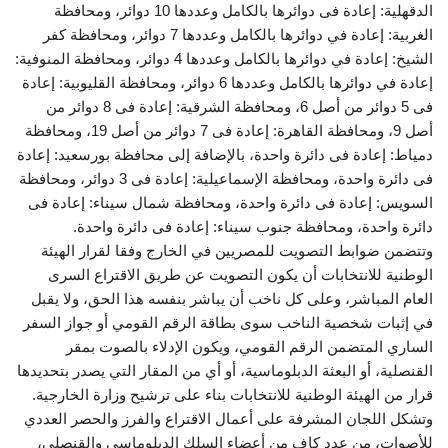
الدقهلية: إعادة فى دوائرها بالكامل وعددها 10 دوائر، ومحافظة
الغربية: إعادة في دوائرها بالكامل وعددها 7 دوائر، ومحافظة كفر
الشيخ: إعادة في دوائرها بالكامل وعددها 4 دوائر، ومحافظة المنوفية:
إعادة في دوائرها بالكامل وعددها 6 دوائر، ومحافظة القليوبية: إعادة
فى 5 دوائر من أصل 6، ومحافظة الشرقية: إعادة فى 8 دوائر من
أصل 9، ومحافظة القاهرة: إعادة فى 7 دوائر من أصل 19، ومحافظة
دمياط: إعادة فى دائرة واحدة، بالإضافة إلى محافظة بورسعيد: إعادة
فى دائرة واحدة، ومحافظة الإسماعيلية: إعادة فى 3 دوائر، ومحافظة
السويس: إعادة فى دائرة واحدة، ومحافظة شمال سيناء: إعادة فى
دائرة واحدة، ومحافظة جنوب سيناء: إعادة فى دائرة واحدة.
وتتضمن ضوابط التصويت للمصريين في الخارج وفقا لقرار الهيئة
الوطنية للانتخابات أن يكون التصويت عن طريق الاقتراع السرى
العام المباشر، وعلى كل ناخب أن يباشر بنفسه هذا الحق، ولا يقبل
في إثبات شخصية الناخب سوى بطاقة الرقم القومي أو جواز السفر
الساري المتضمن الرقم القومي، ويكون الإدلاء بالصوت بمقر
القنصلية، أو البعثة الدبلوماسية، أو أي من المقار التي يصدر بتحديدها
قرار من الهيئة الوطنية للانتخابات بناء على ترشيح وزارة الخارجية.
وتشكل اللجان المشرفة على أعمال الاقتراع والفرز والحصر العددي
للأصوات، من عدد كاف من أعضاء السلك الدبلوماسي والقنصلي،