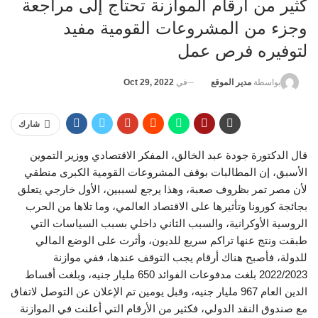
كثير من أرقام الموازنة تحتاج إلى مراجعة
وجزء من المشروعات القومية مفيد
لتوفيره فرص عمل
في
Oct 29, 2022
بواسطة
مدير الموقع
شارك
قال الدكتورة جودة عبد الخالق، المفكر الاقتصادي ووزير التموين
الأسبق، إن المطالبات بوقف المشروعات القومية الكبرى منطقي
لأن مصر تمر بظروف صعبة، وهذا يرجع لسببين، الأول خارجي يتعلق
بجائجة كورونا وتأثيرها على الاقتصاد العالمي، وما تلاها من الحرب
الروسية الأوكرانية، والسبب الثاني داخلي بسبب السياسات التي
طبقت ونتج عنها تراكم سريع للديون، وأثرت على الوضع المالي
للدولة، فأصبح هناك أرقام يجب التوقف عندها، ففي موازنة
2022/2023 بلغت مدفوعات الفوائد 650 مليار جنيه، وبلغت أقساط
الدين العام 967 مليار جنيه، وقبل يومين تم الإعلان عن التوصل لاتفاق
مع صندوق النقد الدولي، فكثير من الأرقام التي أعلنت في الموازنة