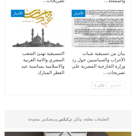
والمملكة…
تصريحات…
الأخبار
الأخبار
بيان من تنسيقية شباب
التنسيقية تهنئ الشعب
الأحزاب والسياسيين حول رد
المصري والامة العربية
وزارة الخارجية المصرية على
والاسلامية بمناسبة عيد
تصريحات…
الفطر المبارك
السابق
التالي
التعليقات مغلقة، ولكن
تركبكس
وبينغبكس مفتوحة.