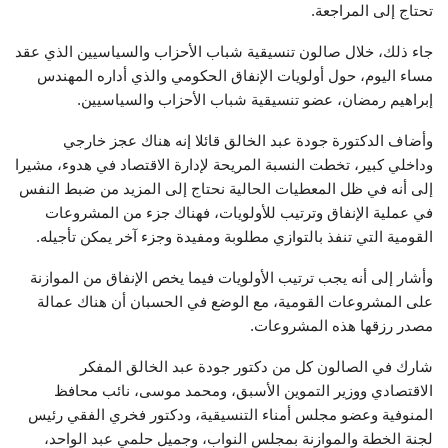
تحتاج إلى المراجعة.
جاء ذلك، خلال صالون تنسيقية شباب الأحزاب والسياسيين الذي عقد
مساء اليوم، حول أولويات الإنفاق الحكومي والذي أداره المهندس
إبراهيم رمضان، عضو تنسيقية شباب الأحزاب والسياسيين.
وأضاف الدكتورة جودة عبد الخالق قائلا إنه هناك عجز خارجي
وداخلي كبير، تخطت النسبة المريحة لإدارة الاقتصاد في هدوء، مشيرا
إلى أنه في ظل المعطيات الحالية نحتاج إلى المزيد من ضبط النفس
في عملية الإنفاق وترتيب للأولويات، فهناك جزء من المشروعات
القومية التي تنفذ بالتوازي مطلوبة ومفيدة وجزء آخر يمكن تأجيله.
وأشار إلى أنه يجب ترتيب الأولويات فيما يخص الإنفاق من الموازنة
على المشروعات القومية، مع الوضع في الحسبان أن هناك عمالة
مصدر رزقها هذه المشروعات.
شارك في الصالون كل من دكتور جودة عبد الخالق المفكر
الاقتصادي ووزير التموين الأسبق، ومحمد موسى، نائب محافظ
المنوفية وعضو مجلس أمناء التنسيقية، ودكتور فخري الفقي رئيس
لجنة الخطة والموازنة بمجلس النواب، وجميل حلمي عبد الواحد،