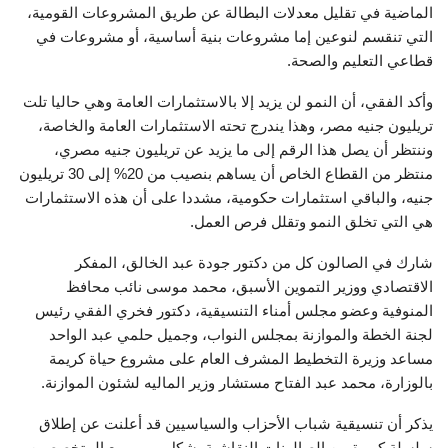
الماضية في تقليل معدلات البطالة عن طريق المشروعات القومية،
التي تنقسم لنوعين إما مشروعات بنية أساسية، أو مشروعات في
قطاعي التعليم والصحة.
وأكد الفقي، أن النمو لن يزيد إلا بالاستثمارات العامة وهي حاليا تلت
تريليون جنيه مصر، وهذا يندرج تحته الاستثمارات العامة والخاصة،
وننتظر أن يصل هذا الرقم إلى ما يزيد عن تريليون جنيه مصري،
منتظر من القطاع الخاص أن يساهم بنصيب من 20% إلى 30 تريليون
جنيه، والباقي استثمارات حكومية، مشددا على أن هذه الاستثمارات
هي التي تخلق النمو وتقلل فرص العمل.
شارك في الصالون كل من دكتور جودة عبد الخالق، المفكر
الاقتصادي ووزير التموين الأسبق، محمد موسى نائب محافظ
المنوفية وعضو مجلس أمناء التنسيقية، دكتور فخري الفقي رئيس
لجنة الخطة والموازنة بمجلس النواب، وجميل حلمي عبد الواحد
مساعد وزيرة التخطيط المشرف العام على مشروع حياة كريمة
بالوزارة، محمد عبد الفتاح مستشار وزير الماليه لشئون الموازنة.
يذكر أن تنسيقية شباب الأحزاب والسياسيين قد أعلنت عن إطلاق
سلسلة كبيرة من الصالونات النقاشية بشكل يومي مع المتخصصين