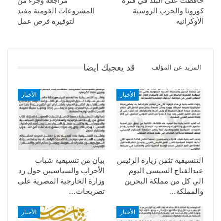
حافظت على البلد في فترة
مراجعة وجزء من
كورونا والحرب الروسية
المشروعات القومية مفيد
الأوكرانية
لتوفيره فرص عمل
قد يعجبك ايضا
المزيد عن المؤلف
الأخبار
الأخبار
التنسيقية تثمن زيارة الرئيس
بيان من تنسيقية شباب
عبدالفتاح السيسى اليوم
الأحزاب والسياسيين حول رد
الي كل من مملكة البحرين
وزارة الخارجية المصرية على
والمملكة…
تصريحات…
الأخبار
الأخبار