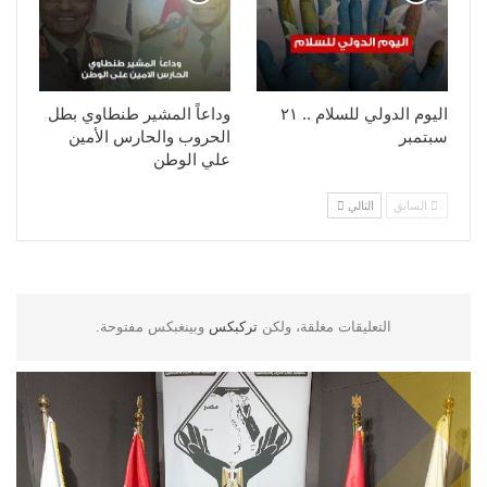
اليوم الدولي للسلام .. ٢١
وداعاً المشير طنطاوي بطل
سبتمبر
الحروب والحارس الأمين
علي الوطن
السابق
التالي
التعليقات مغلقة، ولكن
تركبكس
وبينغبكس مفتوحة.