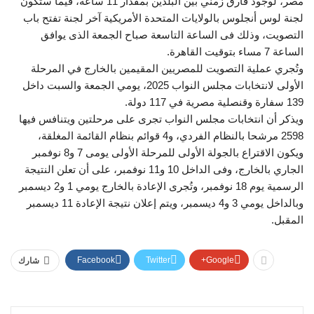
مصر، لوجود فارق زمني بين البلدين بمقدار 11 ساعة، فيما ستكون
لجنة لوس أنجلوس بالولايات المتحدة الأمريكية آخر لجنة تفتح باب
التصويت، وذلك فى الساعة التاسعة صباح الجمعة الذى يوافق
الساعة 7 مساء بتوقيت القاهرة.
وتُجري عملية التصويت للمصريين المقيمين بالخارج في المرحلة
الأولى لانتخابات مجلس النواب 2025، يومي الجمعة والسبت داخل
139 سفارة وقنصلية مصرية في 117 دولة.
ويذكر أن انتخابات مجلس النواب تجرى على مرحلتين ويتنافس فيها
2598 مرشحا بالنظام الفردي، و4 قوائم بنظام القائمة المغلقة،
ويكون الاقتراع بالجولة الأولى للمرحلة الأولى يومى 7 و8 نوفمبر
الجاري بالخارج، وفى الداخل 10 و11 نوفمبر، على أن تعلن النتيجة
الرسمية يوم 18 نوفمبر، وتُجرى الإعادة بالخارج يومي 1 و2 ديسمبر
وبالداخل يومي 3 و4 ديسمبر، ويتم إعلان نتيجة الإعادة 11 ديسمبر
المقبل.
Facebook
Twitter
Google+
شارك