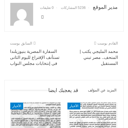
مدير الموقع
5236 المشاركات
0 تعليقات
القادم بوست
السابق بوست
محمد المليجي يكتب |
السفارة المصرية بنيوزيلندا
المتحف.. مصر تبني
تستأنف الإقتراع لليوم الثانى
المستقبل
فى إنتخابات مجلس النواب
قد يعجبك ايضا
المزيد عن المؤلف
الأخبار
الأخبار