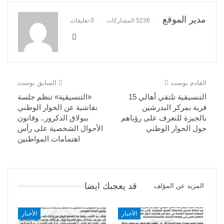
مدير الموقع
5236 المشاركات
0 تعليقات
القادم بوست
السابق بوست
التنسيقية تلتقي أهالي 15
«التنسيقية» تنظم جلسة
قرية بمركر البدرشين
نقاشية عن الحوار الوطني
بالجيزة للتعرف على رؤياهم
ببولاق الدكرور.. وقانون
حول الحوار الوطني
الأحوال الشخصية على رأس
اهتمامات المواطنين
قد يعجبك ايضا
المزيد عن المؤلف
الأخبار
الأخبار