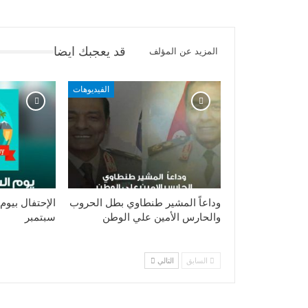
قد يعجبك ايضا
المزيد عن المؤلف
الفيديوهات
وداعاً المشير طنطاوي بطل الحروب
والحارس الأمين علي الوطن
سبتمبر
السابق
التالي