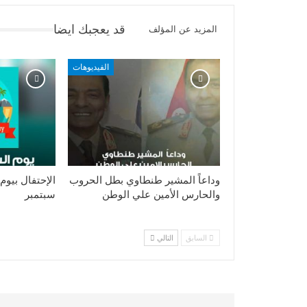
قد يعجبك ايضا
المزيد عن المؤلف
الفيديوهات
وداعاً المشير طنطاوي بطل الحروب
والحارس الأمين علي الوطن
سبتمبر
السابق
التالي