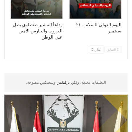
اليوم الدولي للسلام .. ٢١
وداعاً المشير طنطاوي بطل
سبتمبر
الحروب والحارس الأمين
علي الوطن
السابق
التالي
التعليقات مغلقة، ولكن
تركبكس
وبينغبكس مفتوحة.