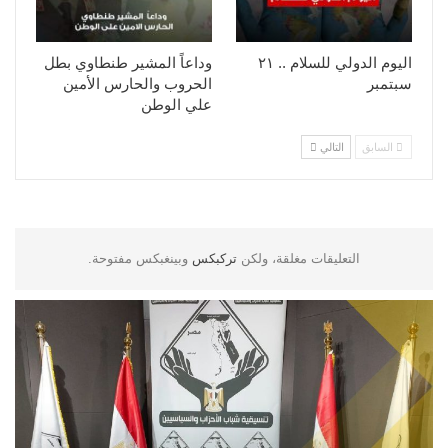
اليوم الدولي للسلام .. ٢١
وداعاً المشير طنطاوي بطل
سبتمبر
الحروب والحارس الأمين
علي الوطن
السابق
التالي
التعليقات مغلقة، ولكن
تركبكس
وبينغبكس مفتوحة.