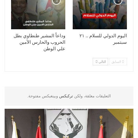
اليوم الدولي للسلام .. ٢١
وداعاً المشير طنطاوي بطل
سبتمبر
الحروب والحارس الأمين
علي الوطن
السابق
التالي
التعليقات مغلقة، ولكن
تركبكس
وبينغبكس مفتوحة.