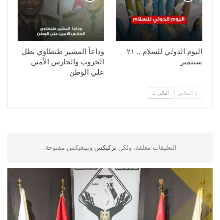
اليوم الدولي للسلام .. ٢١
وداعاً المشير طنطاوي بطل
سبتمبر
الحروب والحارس الأمين
علي الوطن
السابق
التالي
التعليقات مغلقة، ولكن
تركبكس
وبينغبكس مفتوحة.